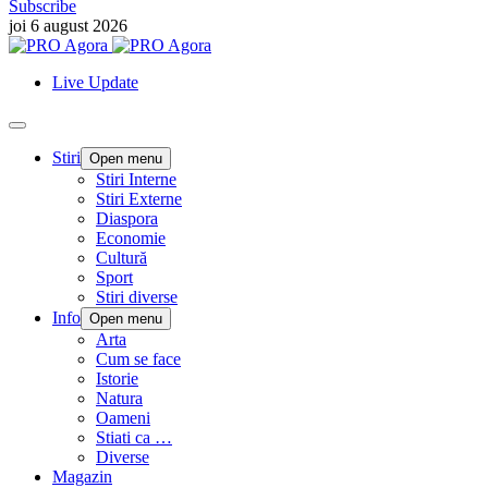
Subscribe
joi 6 august 2026
Live Update
Stiri
Open menu
Stiri Interne
Stiri Externe
Diaspora
Economie
Cultură
Sport
Stiri diverse
Info
Open menu
Arta
Cum se face
Istorie
Natura
Oameni
Stiati ca …
Diverse
Magazin