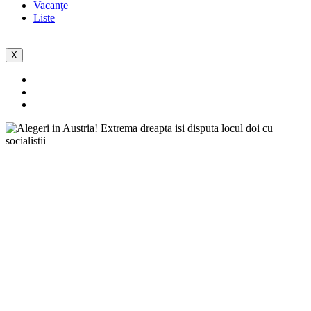
Vacanţe
Liste
X