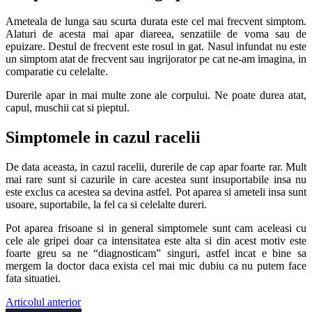
Ameteala de lunga sau scurta durata este cel mai frecvent simptom.
Alaturi de acesta mai apar diareea, senzatiile de voma sau de
epuizare. Destul de frecvent este rosul in gat. Nasul infundat nu este
un simptom atat de frecvent sau ingrijorator pe cat ne-am imagina, in
comparatie cu celelalte.
Durerile apar in mai multe zone ale corpului. Ne poate durea atat,
capul, muschii cat si pieptul.
Simptomele in cazul racelii
De data aceasta, in cazul racelii, durerile de cap apar foarte rar. Mult
mai rare sunt si cazurile in care acestea sunt insuportabile insa nu
este exclus ca acestea sa devina astfel. Pot aparea si ameteli insa sunt
usoare, suportabile, la fel ca si celelalte dureri.
Pot aparea frisoane si in general simptomele sunt cam aceleasi cu
cele ale gripei doar ca intensitatea este alta si din acest motiv este
foarte greu sa ne “diagnosticam” singuri, astfel incat e bine sa
mergem la doctor daca exista cel mai mic dubiu ca nu putem face
fata situatiei.
Articolul anterior