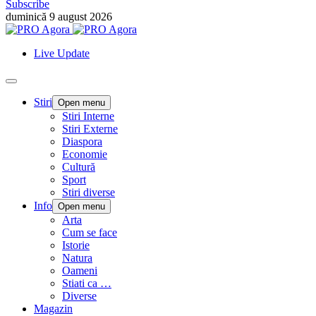
Subscribe
duminică 9 august 2026
Live Update
Stiri
Open menu
Stiri Interne
Stiri Externe
Diaspora
Economie
Cultură
Sport
Stiri diverse
Info
Open menu
Arta
Cum se face
Istorie
Natura
Oameni
Stiati ca …
Diverse
Magazin