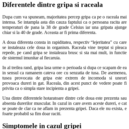
Diferentele dintre gripa si raceala
Dupa cum va spuneam, majoritatea percep gripa ca pe o raceala mai
intensa. Se intampla asta din cauza faptului ca o persoana racita are
temperaturi de pana la 38 de grade Celsius iar una gripata ajunge
chiar si la 40 de grade. Aceasta ar fi prima diferenta.
A doua diferenta consta in rapiditatea, respectiv “lejeritatea” cu care
se instaleaza cele doua in organism. Raceala vine treptat si pleaca
repede, pe cand gripa se instaleaza brusc si sta mai mult, in functie
de sistemul imunitar al fiecaruia.
In al treilea rand, gripa lasa urme o perioada si dupa ce scapam de ea
in sensul ca ramanem cateva ore cu senzatia de tusa. De asemenea,
tusea provocata de gripa este extrem de incomoda si uneori
provoaca dureri in gat. Raceala, din acest punct de vedere poate fi
privita ca o simpla stare incipienta a gripei.
Una dintre diferentele hotaratoare dintre cele doua este prezenta sau
absenta durerilor muscular. In cazul in care avem aceste dureri, e cat
se poate de clar ca ne aflam in prezenta gripei. Daca ele nu exista, e
foarte probabil sa fim doar raciti.
Simptomele in cazul gripei