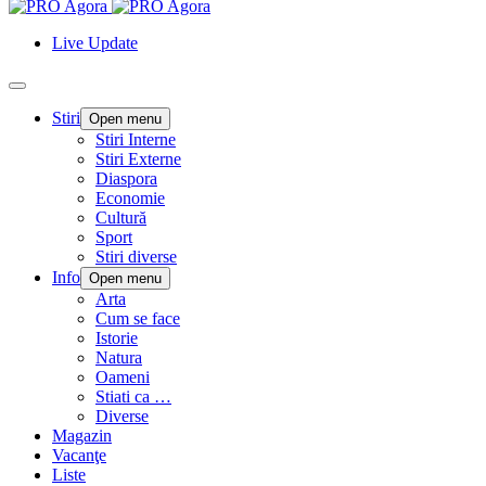
Live Update
Stiri
Open menu
Stiri Interne
Stiri Externe
Diaspora
Economie
Cultură
Sport
Stiri diverse
Info
Open menu
Arta
Cum se face
Istorie
Natura
Oameni
Stiati ca …
Diverse
Magazin
Vacanţe
Liste