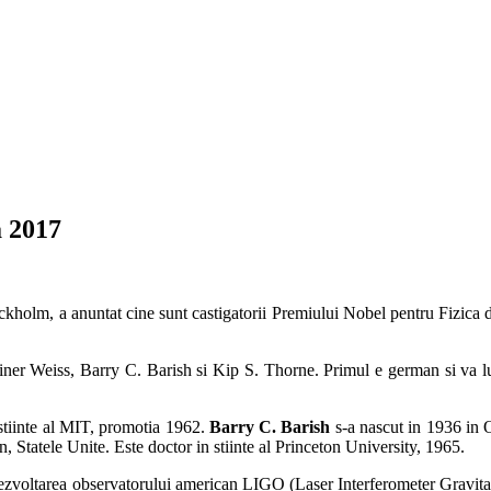
a 2017
ockholm, a anuntat cine sunt castigatorii Premiului Nobel pentru Fizica di
iner Weiss, Barry C. Barish si Kip S. Thorne. Primul e german si va lua 
stiinte al MIT, promotia 1962.
Barry C. Barish
s-a nascut in 1936 in O
, Statele Unite. Este doctor in stiinte al Princeton University, 1965.
in dezvoltarea observatorului american LIGO (Laser Interferometer Gravit