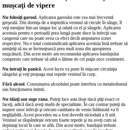
muşcaţi de vipere
Nu folosiţi garoul
. Aplicarea garoului este cea mai frecventă
greşeală. Din dorinţa de a impiedica veninul să circule în sânge, îl
veţi menţine într-un singur loc şi odată cu el şi sângele. Aplicarea
acestuia pentru o perioadă prea lungă poate duce la infecţii sau
cangrenă care nu poate avea ca efect decât amputarea zonei
respective. Nu e total contraindicată aplicarea acestuia însă trebuie să
urmăriţi să nu se învineţească prea mult zona din apropierea
muşcăturii. Din acest motiv am recomandat aplicarea bandajului
compresiv care trebuie să aibă o lătime de cel puţin zece centimetri.
Nu intraţi în panică
. Acest lucru va pune în mişcare circulaţia
sângelui şi veţi propaga mai repede veninul în corp.
Fără alcool
. Consumarea alcoolului poate interfera cu metabolismul
sau funcţionarea inimii.
Nu tăiaţi sau suge rana
. Puteţi face asta doar dacă ştiţi exact ce
faceţi, adică dacă aveţi studii de specialitate. În caz contrar puteţi da
naştere unor infecţii şi oricum cantitatea de venin înlăturată va fi
neglijabilă. Acest procedeu nu a fost dovedit niciodată a fi util.
Veninul se răspândeşte oricum foarte repede şi nu aveţi cum să
depistaţi locul în care se află. Din acest motiv, bandajul trebuie