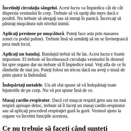
Încetiniţi circulaţia sângelui
. Acest lucru va împiedica cât de cât
dispersia veninului în corp. Trebuie să vă opriţi din mers dacă e
posibil. Nu trebuie să alergaţi sau să intraţi în panică. Încercaţi să
păstraţi muşcătura sub nivelul inimii.
Aplicaţi presiune pe muşcătură
. Puteţi face asta prin masarea
zonei cu podul palmei. Trebuie însă să urmăriţi să nu se învineţească
prea mult locul.
Aplicaţi un bandaj
. Bandajul trebui să fie lat. Acest lucru e foarte
important. El trebuie să încetinească circulaţia veninului în drumul
lui spre organe dar nu trebuie să îl împiedice total. Veţi afla de ce în
rândurile de mai jos. Puteţi folosi un tricou dacă nu aveţi o trusă de
prim ajutor la îndemână.
Îndepărtaţi metalele
. Un alt sfat spune să vă îndepărtaţi toate
bijuteriile de pe corp. Nu vă pot spune însă de ce.
Masaj cardio-respirator
. Dacă cel muşcat respiră greu sau nu mai
respiră aproape deloc, trebuie să îi faceţi un masaj cardio-respirator
sau să aplicaţi procedeul respiraţiei gură la gură. Veninul ajuns la
organe va încetini funcţiile acestora.
Ce nu trebuie să faceţi când sunteţi