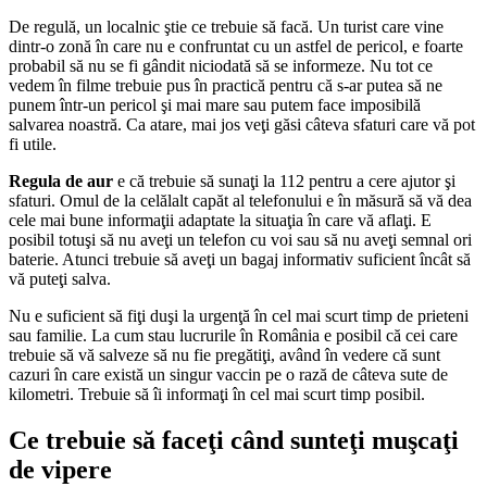
De regulă, un localnic ştie ce trebuie să facă. Un turist care vine
dintr-o zonă în care nu e confruntat cu un astfel de pericol, e foarte
probabil să nu se fi gândit niciodată să se informeze. Nu tot ce
vedem în filme trebuie pus în practică pentru că s-ar putea să ne
punem într-un pericol şi mai mare sau putem face imposibilă
salvarea noastră. Ca atare, mai jos veţi găsi câteva sfaturi care vă pot
fi utile.
Regula de aur
e că trebuie să sunaţi la 112 pentru a cere ajutor şi
sfaturi. Omul de la celălalt capăt al telefonului e în măsură să vă dea
cele mai bune informaţii adaptate la situaţia în care vă aflaţi. E
posibil totuşi să nu aveţi un telefon cu voi sau să nu aveţi semnal ori
baterie. Atunci trebuie să aveţi un bagaj informativ suficient încât să
vă puteţi salva.
Nu e suficient să fiţi duşi la urgenţă în cel mai scurt timp de prieteni
sau familie. La cum stau lucrurile în România e posibil că cei care
trebuie să vă salveze să nu fie pregătiţi, având în vedere că sunt
cazuri în care există un singur vaccin pe o rază de câteva sute de
kilometri. Trebuie să îi informaţi în cel mai scurt timp posibil.
Ce trebuie să faceţi când sunteţi muşcaţi
de vipere