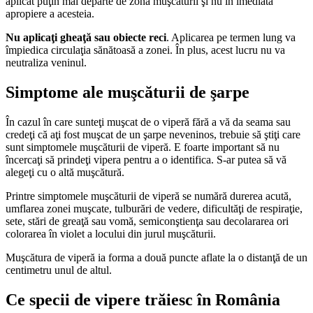
aplicat puţin mai departe de zona muşcăturii şi nu în imediata
apropiere a acesteia.
Nu aplicaţi gheaţă sau obiecte reci
. Aplicarea pe termen lung va
împiedica circulaţia sănătoasă a zonei. În plus, acest lucru nu va
neutraliza veninul.
Simptome ale muşcăturii de şarpe
În cazul în care sunteţi muşcat de o viperă fără a vă da seama sau
credeţi că aţi fost muşcat de un şarpe neveninos, trebuie să ştiţi care
sunt simptomele muşcăturii de viperă. E foarte important să nu
încercaţi să prindeţi vipera pentru a o identifica. S-ar putea să vă
alegeţi cu o altă muşcătură.
Printre simptomele muşcăturii de viperă se numără durerea acută,
umflarea zonei muşcate, tulburări de vedere, dificultăţi de respiraţie,
sete, stări de greaţă sau vomă, semiconştienţa sau decolararea ori
colorarea în violet a locului din jurul muşcăturii.
Muşcătura de viperă ia forma a două puncte aflate la o distanţă de un
centimetru unul de altul.
Ce specii de vipere trăiesc în România