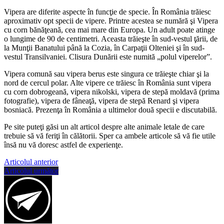
Vipera are diferite aspecte în funcţie de specie. În România trăiesc
aproximativ opt specii de vipere. Printre acestea se numără şi Vipera
cu corn bănăţeană, cea mai mare din Europa. Un adult poate atinge
o lungime de 90 de centimetri. Aceasta trăieşte în sud-vestul ţării, de
la Munţii Banatului până la Cozia, în Carpaţii Olteniei şi în sud-
vestul Transilvaniei. Clisura Dunării este numită „polul viperelor”.
Vipera comună sau vipera berus este singura ce trăieşte chiar şi la
nord de cercul polar. Alte vipere ce trăiesc în România sunt vipera
cu corn dobrogeană, vipera nikolski, vipera de stepă moldavă (prima
fotografie), vipera de fâneaţă, vipera de stepă Renard şi vipera
bosniacă. Prezenţa în România a ultimelor două specii e discutabilă.
Pe site puteţi găsi un alt articol despre alte animale letale de care
trebuie să vă feriţi în călătorii. Sper ca ambele articole să vă fie utile
însă nu vă doresc astfel de experienţe.
Articolul anterior
Articolul următor