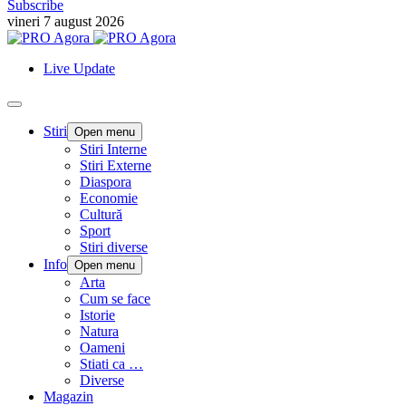
Subscribe
vineri 7 august 2026
Live Update
Stiri
Open menu
Stiri Interne
Stiri Externe
Diaspora
Economie
Cultură
Sport
Stiri diverse
Info
Open menu
Arta
Cum se face
Istorie
Natura
Oameni
Stiati ca …
Diverse
Magazin