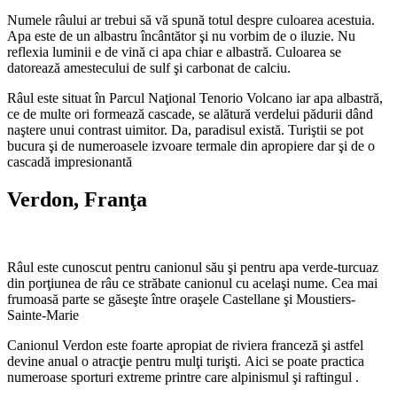
Numele râului ar trebui să vă spună totul despre culoarea acestuia.
Apa este de un albastru încântător şi nu vorbim de o iluzie. Nu
reflexia luminii e de vină ci apa chiar e albastră. Culoarea se
datorează amestecului de sulf şi carbonat de calciu.
Râul este situat în Parcul Naţional Tenorio Volcano iar apa albastră,
ce de multe ori formează cascade, se alătură verdelui pădurii dând
naştere unui contrast uimitor. Da, paradisul există. Turiştii se pot
bucura şi de numeroasele izvoare termale din apropiere dar şi de o
cascadă impresionantă
Verdon
, Franţa
Râul este cunoscut pentru canionul său şi pentru apa verde-turcuaz
din porţiunea de râu ce străbate canionul cu acelaşi nume. Cea mai
frumoasă parte se găseşte între oraşele Castellane şi Moustiers-
Sainte-Marie
Canionul Verdon este foarte apropiat de riviera franceză şi astfel
devine anual o atracţie pentru mulţi turişti. Aici se poate practica
numeroase sporturi extreme printre care alpinismul şi raftingul .