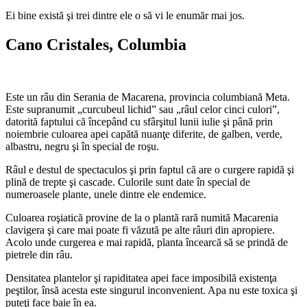
Ei bine există şi trei dintre ele o să vi le enumăr mai jos.
Cano Cristales
, Columbia
Este un râu din Serania de Macarena, provincia columbiană Meta.
Este supranumit „curcubeul lichid” sau „râul celor cinci culori”,
datorită faptului că începând cu sfârşitul lunii iulie şi până prin
noiembrie culoarea apei capătă nuanţe diferite, de galben, verde,
albastru, negru şi în special de roşu.
Râul e destul de spectaculos şi prin faptul că are o curgere rapidă şi
plină de trepte şi cascade. Culorile sunt date în special de
numeroasele plante, unele dintre ele endemice.
Culoarea roşiatică provine de la o plantă rară numită Macarenia
clavigera şi care mai poate fi văzută pe alte râuri din apropiere.
Acolo unde curgerea e mai rapidă, planta încearcă să se prindă de
pietrele din râu.
Densitatea plantelor şi rapiditatea apei face imposibilă existenţa
peştilor, însă acesta este singurul inconvenient. Apa nu este toxica şi
puteţi face baie în ea.