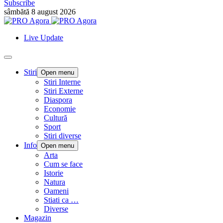
Subscribe
sâmbătă 8 august 2026
Live Update
Stiri
Open menu
Stiri Interne
Stiri Externe
Diaspora
Economie
Cultură
Sport
Stiri diverse
Info
Open menu
Arta
Cum se face
Istorie
Natura
Oameni
Stiati ca …
Diverse
Magazin