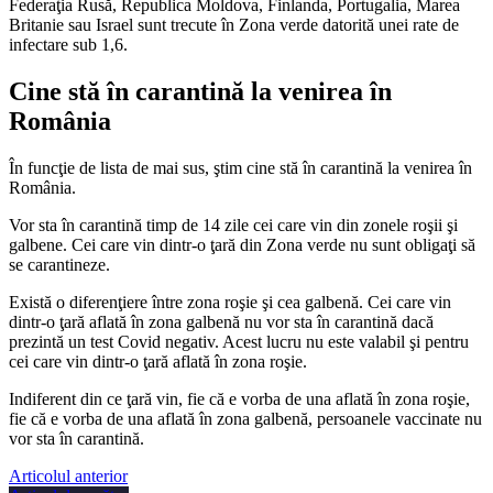
Federaţia Rusă, Republica Moldova, Finlanda, Portugalia, Marea
Britanie sau Israel sunt trecute în Zona verde datorită unei rate de
infectare sub 1,6.
Cine stă în carantină la venirea în
România
În funcţie de lista de mai sus, ştim cine stă în carantină la venirea în
România.
Vor sta în carantină timp de 14 zile cei care vin din zonele roşii şi
galbene. Cei care vin dintr-o ţară din Zona verde nu sunt obligaţi să
se carantineze.
Există o diferenţiere între zona roşie şi cea galbenă. Cei care vin
dintr-o ţară aflată în zona galbenă nu vor sta în carantină dacă
prezintă un test Covid negativ. Acest lucru nu este valabil şi pentru
cei care vin dintr-o ţară aflată în zona roşie.
Indiferent din ce ţară vin, fie că e vorba de una aflată în zona roşie,
fie că e vorba de una aflată în zona galbenă, persoanele vaccinate nu
vor sta în carantină.
Articolul anterior