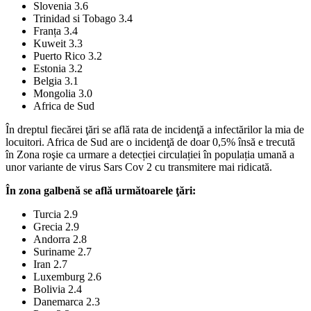
Slovenia 3.6
Trinidad si Tobago 3.4
Franța 3.4
Kuweit 3.3
Puerto Rico 3.2
Estonia 3.2
Belgia 3.1
Mongolia 3.0
Africa de Sud
În dreptul fiecărei ţări se află rata de incidenţă a infectărilor la mia de
locuitori. Africa de Sud are o incidenţă de doar 0,5% însă e trecută
în Zona roşie ca urmare a detecției circulației în populația umană a
unor variante de virus Sars Cov 2 cu transmitere mai ridicată.
În zona galbenă se află următoarele ţări:
Turcia 2.9
Grecia 2.9
Andorra 2.8
Suriname 2.7
Iran 2.7
Luxemburg 2.6
Bolivia 2.4
Danemarca 2.3