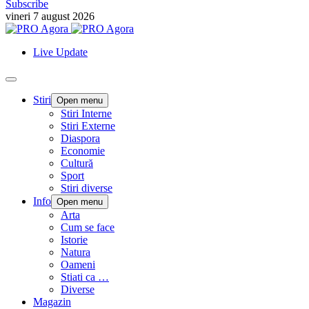
Subscribe
vineri 7 august 2026
Live Update
Stiri
Open menu
Stiri Interne
Stiri Externe
Diaspora
Economie
Cultură
Sport
Stiri diverse
Info
Open menu
Arta
Cum se face
Istorie
Natura
Oameni
Stiati ca …
Diverse
Magazin