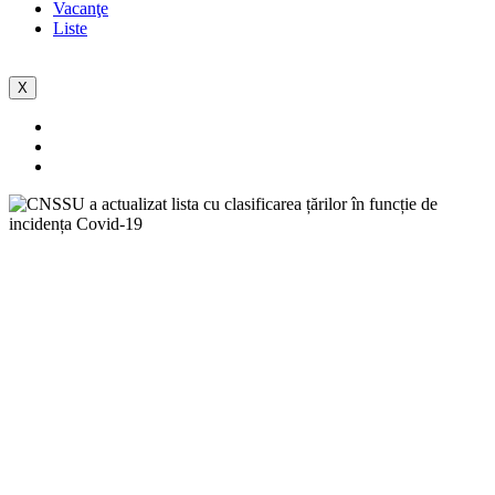
Vacanţe
Liste
X