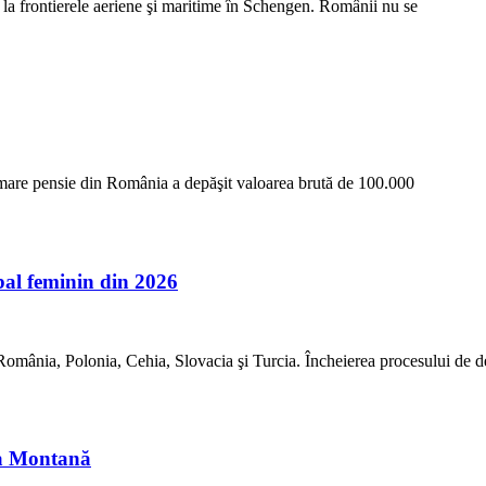
e la frontierele aeriene şi maritime în Schengen. Românii nu se
i mare pensie din România a depăşit valoarea brută de 100.000
l feminin din 2026
mânia, Polonia, Cehia, Slovacia şi Turcia. Încheierea procesului de 
ia Montană