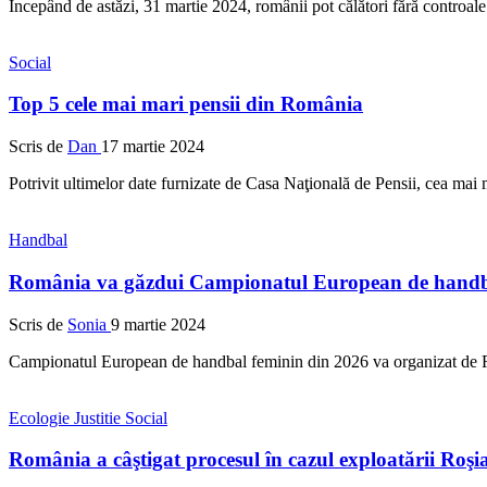
Începând de astăzi, 31 martie 2024, românii pot călători fără controal
Social
Top 5 cele mai mari pensii din România
Scris de
Dan
17 martie 2024
Potrivit ultimelor date furnizate de Casa Naţională de Pensii, cea ma
Handbal
România va găzdui Campionatul European de handba
Scris de
Sonia
9 martie 2024
Campionatul European de handbal feminin din 2026 va organizat de Ro
Ecologie
Justitie
Social
România a câştigat procesul în cazul exploatării Roş