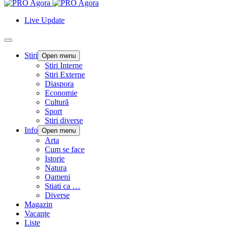
Live Update
Stiri
Open menu
Stiri Interne
Stiri Externe
Diaspora
Economie
Cultură
Sport
Stiri diverse
Info
Open menu
Arta
Cum se face
Istorie
Natura
Oameni
Stiati ca …
Diverse
Magazin
Vacanţe
Liste