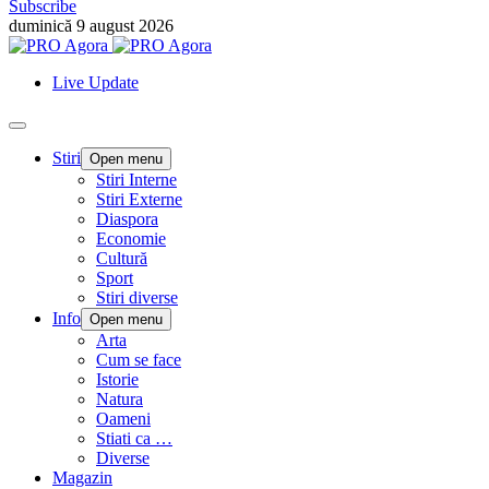
Subscribe
duminică 9 august 2026
Live Update
Stiri
Open menu
Stiri Interne
Stiri Externe
Diaspora
Economie
Cultură
Sport
Stiri diverse
Info
Open menu
Arta
Cum se face
Istorie
Natura
Oameni
Stiati ca …
Diverse
Magazin