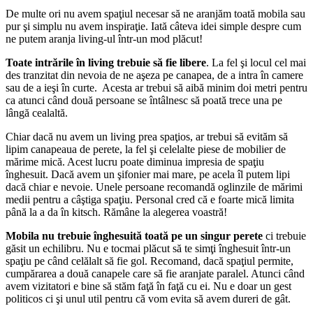
De multe ori nu avem spaţiul necesar să ne aranjăm toată mobila sau
pur şi simplu nu avem inspiraţie. Iată câteva idei simple despre cum
ne putem aranja living-ul într-un mod plăcut!
Toate intrările în living trebuie să fie libere
. La fel şi locul cel mai
des tranzitat din nevoia de ne aşeza pe canapea, de a intra în camere
sau de a ieşi în curte. Acesta ar trebui să aibă minim doi metri pentru
ca atunci când două persoane se întâlnesc să poată trece una pe
lângă cealaltă.
Chiar dacă nu avem un living prea spaţios, ar trebui să evităm să
lipim canapeaua de perete, la fel şi celelalte piese de mobilier de
mărime mică. Acest lucru poate diminua impresia de spaţiu
înghesuit. Dacă avem un şifonier mai mare, pe acela îl putem lipi
dacă chiar e nevoie. Unele persoane recomandă oglinzile de mărimi
medii pentru a câştiga spaţiu. Personal cred că e foarte mică limita
până la a da în kitsch. Rămâne la alegerea voastră!
Mobila nu trebuie înghesuită toată pe un singur perete
ci trebuie
găsit un echilibru. Nu e tocmai plăcut să te simţi înghesuit într-un
spaţiu pe când celălalt să fie gol. Recomand, dacă spaţiul permite,
cumpărarea a două canapele care să fie aranjate paralel. Atunci când
avem vizitatori e bine să stăm faţă în faţă cu ei. Nu e doar un gest
politicos ci şi unul util pentru că vom evita să avem dureri de gât.