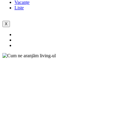
Vacanţe
Liste
X