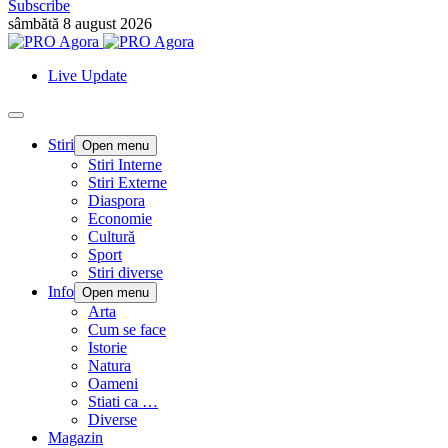
Subscribe
sâmbătă 8 august 2026
Live Update
Stiri
Open menu
Stiri Interne
Stiri Externe
Diaspora
Economie
Cultură
Sport
Stiri diverse
Info
Open menu
Arta
Cum se face
Istorie
Natura
Oameni
Stiati ca …
Diverse
Magazin