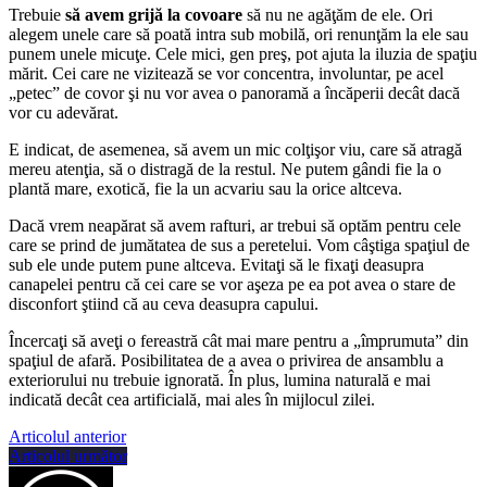
Trebuie
să avem grijă la covoare
să nu ne agăţăm de ele. Ori
alegem unele care să poată intra sub mobilă, ori renunţăm la ele sau
punem unele micuţe. Cele mici, gen preş, pot ajuta la iluzia de spaţiu
mărit. Cei care ne vizitează se vor concentra, involuntar, pe acel
„petec” de covor şi nu vor avea o panoramă a încăperii decât dacă
vor cu adevărat.
E indicat, de asemenea, să avem un mic colţişor viu, care să atragă
mereu atenţia, să o distragă de la restul. Ne putem gândi fie la o
plantă mare, exotică, fie la un acvariu sau la orice altceva.
Dacă vrem neapărat să avem rafturi, ar trebui să optăm pentru cele
care se prind de jumătatea de sus a peretelui. Vom câştiga spaţiul de
sub ele unde putem pune altceva. Evitaţi să le fixaţi deasupra
canapelei pentru că cei care se vor aşeza pe ea pot avea o stare de
disconfort ştiind că au ceva deasupra capului.
Încercaţi să aveţi o fereastră cât mai mare pentru a „împrumuta” din
spaţiul de afară. Posibilitatea de a avea o privirea de ansamblu a
exteriorului nu trebuie ignorată. În plus, lumina naturală e mai
indicată decât cea artificială, mai ales în mijlocul zilei.
Articolul anterior
Articolul următor