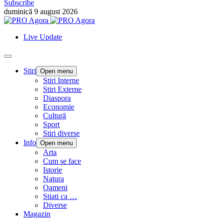
Subscribe
duminică 9 august 2026
Live Update
Stiri
Open menu
Stiri Interne
Stiri Externe
Diaspora
Economie
Cultură
Sport
Stiri diverse
Info
Open menu
Arta
Cum se face
Istorie
Natura
Oameni
Stiati ca …
Diverse
Magazin