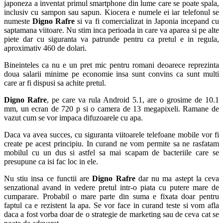
japoneza a inventat primul smartphone din lume care se poate spala,
inclusiv cu sampon sau sapun. Kiocera e numele ei iar telefonul se
numeste
Digno Rafre
si va fi comercializat in Japonia incepand cu
saptamana viitoare. Nu stim inca perioada in care va aparea si pe alte
piete dar cu siguranta va patrunde pentru ca pretul e in regula,
aproximativ 460 de dolari.
Bineinteles ca nu e un pret mic pentru romani deoarece reprezinta
doua salarii minime pe economie insa sunt convins ca sunt multi
care ar fi dispusi sa achite pretul.
Digno Rafre
, pe care va rula Android 5.1, are o grosime de 10.1
mm, un ecran de 720 p si o camera de 13 megapixeli. Ramane de
vazut cum se vor impaca difuzoarele cu apa.
Daca va avea succes, cu siguranta viitoarele telefoane mobile vor fi
create pe acest principiu. In curand ne vom permite sa ne rasfatam
mobilul cu un dus si astfel sa mai scapam de bacteriile care se
presupune ca isi fac loc in ele.
Nu stiu insa ce functii are
Digno Rafre
dar nu ma astept la ceva
senzational avand in vedere pretul intr-o piata cu putere mare de
cumparare. Probabil o mare parte din suma e fixata doar pentru
faptul ca e rezistent la apa. Se vor face in curand teste si vom afla
daca a fost vorba doar de o strategie de marketing sau de ceva cat se