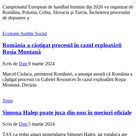
Campionatul European de handbal feminin din 2026 va organizat de
România, Polonia, Cehia, Slovacia şi Turcia. Încheierea procesului
de depunere a
Ecologie
Justitie
Social
România a câştigat procesul în cazul exploatării
Roşia Montană
Scris de
Dan
9 martie 2024
Marcel Ciolacu, premierul României, a anunţat aseară că România a
câştigat procesul cu Gabriel Resources în cazul exploatării Roşia
Montană. Decizia
Tenis
Simona Halep poate juca din nou în meciuri oficiale
Scris de
Dan
5 martie 2024
TAS i-a redus astazi suspendarea Simonei Halep, iar românca are