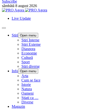
Subscribe
sâmbătă 8 august 2026
Live Update
Stiri
Open menu
Stiri Interne
Stiri Externe
Diaspora
Economie
Cultură
Sport
Stiri diverse
Info
Open menu
Arta
Cum se face
Istorie
Natura
Oameni
Stiati ca …
Diverse
Magazin