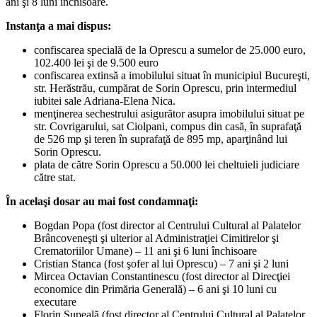
ani şi 8 luni închisoare.
Instanţa a mai dispus:
confiscarea specială de la Oprescu a sumelor de 25.000 euro,
102.400 lei şi de 9.500 euro
confiscarea extinsă a imobilului situat în municipiul Bucureşti,
str. Herăstrău, cumpărat de Sorin Oprescu, prin intermediul
iubitei sale Adriana-Elena Nica.
menţinerea sechestrului asigurător asupra imobilului situat pe
str. Covrigarului, sat Ciolpani, compus din casă, în suprafaţă
de 526 mp şi teren în suprafaţă de 895 mp, aparţinând lui
Sorin Oprescu.
plata de către Sorin Oprescu a 50.000 lei cheltuieli judiciare
către stat.
În acelaşi dosar au mai fost condamnaţi:
Bogdan Popa (fost director al Centrului Cultural al Palatelor
Brâncoveneşti şi ulterior al Administraţiei Cimitirelor şi
Crematoriilor Umane) – 11 ani şi 6 luni închisoare
Cristian Stanca (fost şofer al lui Oprescu) – 7 ani şi 2 luni
Mircea Octavian Constantinescu (fost director al Direcţiei
economice din Primăria Generală) – 6 ani şi 10 luni cu
executare
Florin Şupeală (fost director al Centrului Cultural al Palatelor