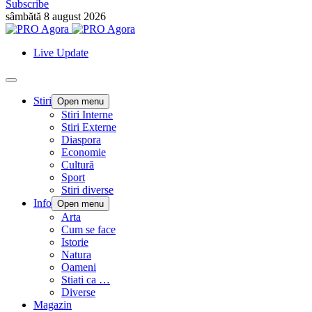
Subscribe
sâmbătă 8 august 2026
Live Update
Stiri
Open menu
Stiri Interne
Stiri Externe
Diaspora
Economie
Cultură
Sport
Stiri diverse
Info
Open menu
Arta
Cum se face
Istorie
Natura
Oameni
Stiati ca …
Diverse
Magazin