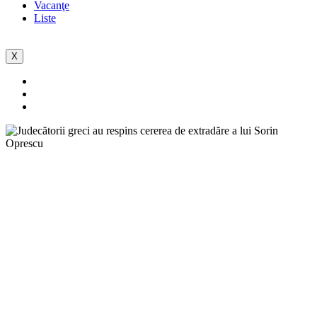
Vacanţe
Liste
X