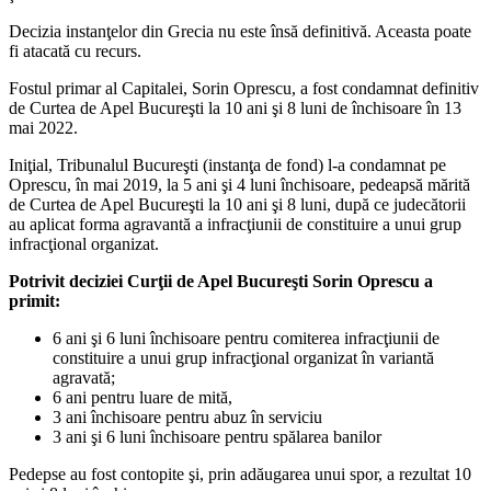
Decizia instanţelor din Grecia nu este însă definitivă. Aceasta poate
fi atacată cu recurs.
Fostul primar al Capitalei, Sorin Oprescu, a fost condamnat definitiv
de Curtea de Apel Bucureşti la 10 ani şi 8 luni de închisoare în 13
mai 2022.
Iniţial, Tribunalul Bucureşti (instanţa de fond) l-a condamnat pe
Oprescu, în mai 2019, la 5 ani şi 4 luni închisoare, pedeapsă mărită
de Curtea de Apel Bucureşti la 10 ani şi 8 luni, după ce judecătorii
au aplicat forma agravantă a infracţiunii de constituire a unui grup
infracţional organizat.
Potrivit deciziei Curţii de Apel Bucureşti Sorin Oprescu a
primit:
6 ani şi 6 luni închisoare pentru comiterea infracţiunii de
constituire a unui grup infracţional organizat în variantă
agravată;
6 ani pentru luare de mită,
3 ani închisoare pentru abuz în serviciu
3 ani şi 6 luni închisoare pentru spălarea banilor
Pedepse au fost contopite şi, prin adăugarea unui spor, a rezultat 10