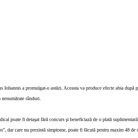
us Iohannis a promulgat-o astăzi. Aceasta va produce efecte abia după p
 în nenumărate rânduri.
edical poate fi detaşat fără concurs şi beneficiază de o plată suplimenta
gen”, dar care nu prezintă simptome, poate fi făcută pentru maxim 48 de