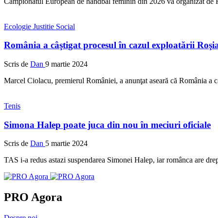
Campionatul European de handbal feminin din 2026 va organizat de Ro
Ecologie
Justitie
Social
România a câştigat procesul în cazul exploatării Roş
Scris de
Dan
9 martie 2024
Marcel Ciolacu, premierul României, a anunţat aseară că România a câ
Tenis
Simona Halep poate juca din nou în meciuri oficiale
Scris de
Dan
5 martie 2024
TAS i-a redus astazi suspendarea Simonei Halep, iar românca are drept 
PRO Agora
Despre noi