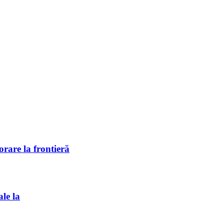
rare la frontieră
ale la