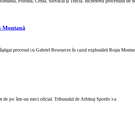
mânia, Polonia, Cehia, Slovacia şi Turcia. Încheierea procesului de 
ia Montană
ştigat procesul cu Gabriel Resources în cazul exploatării Roşia Monta
de joc într-un meci oficial. Tribunalul de Arbitraj Sportiv i-a