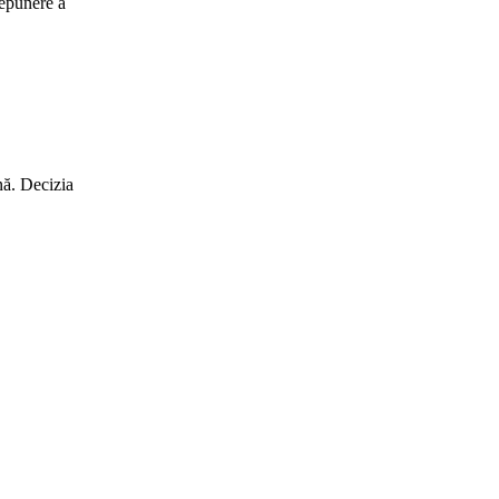
depunere a
nă. Decizia