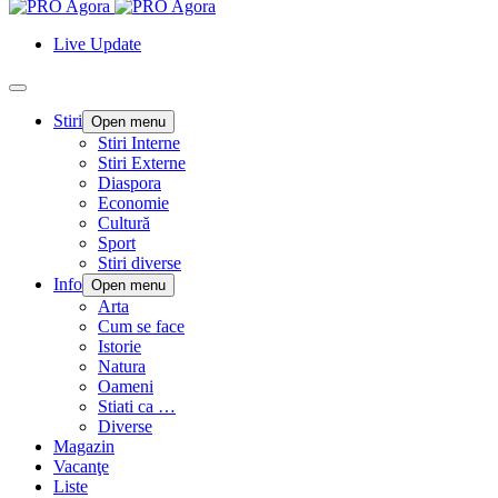
Live Update
Stiri
Open menu
Stiri Interne
Stiri Externe
Diaspora
Economie
Cultură
Sport
Stiri diverse
Info
Open menu
Arta
Cum se face
Istorie
Natura
Oameni
Stiati ca …
Diverse
Magazin
Vacanţe
Liste