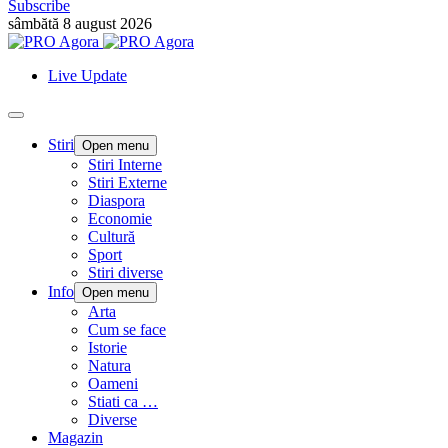
Subscribe
sâmbătă 8 august 2026
Live Update
Stiri
Open menu
Stiri Interne
Stiri Externe
Diaspora
Economie
Cultură
Sport
Stiri diverse
Info
Open menu
Arta
Cum se face
Istorie
Natura
Oameni
Stiati ca …
Diverse
Magazin