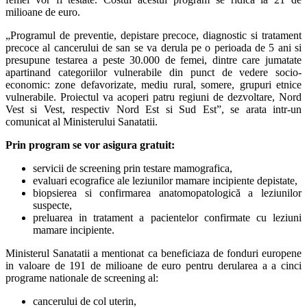
milioane de euro.
„Programul de preventie, depistare precoce, diagnostic si tratament
precoce al cancerului de san se va derula pe o perioada de 5 ani si
presupune testarea a peste 30.000 de femei, dintre care jumatate
apartinand categoriilor vulnerabile din punct de vedere socio-
economic: zone defavorizate, mediu rural, somere, grupuri etnice
vulnerabile. Proiectul va acoperi patru regiuni de dezvoltare, Nord
Vest si Vest, respectiv Nord Est si Sud Est”, se arata intr-un
comunicat al Ministerului Sanatatii.
Prin program se vor asigura gratuit:
servicii de screening prin testare mamografica,
evaluari ecografice ale leziunilor mamare incipiente depistate,
biopsierea si confirmarea anatomopatologică a leziunilor
suspecte,
preluarea in tratament a pacientelor confirmate cu leziuni
mamare incipiente.
Ministerul Sanatatii a mentionat ca beneficiaza de fonduri europene
in valoare de 191 de milioane de euro pentru derularea a a cinci
programe nationale de screening al:
cancerului de col uterin,