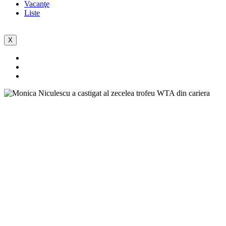
Vacanţe
Liste
X