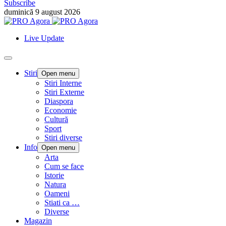
Subscribe
duminică 9 august 2026
Live Update
Stiri
Open menu
Stiri Interne
Stiri Externe
Diaspora
Economie
Cultură
Sport
Stiri diverse
Info
Open menu
Arta
Cum se face
Istorie
Natura
Oameni
Stiati ca …
Diverse
Magazin