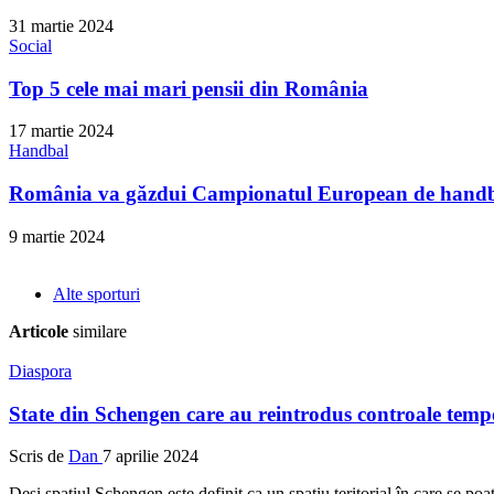
31 martie 2024
Social
Top 5 cele mai mari pensii din România
17 martie 2024
Handbal
România va găzdui Campionatul European de handba
9 martie 2024
Alte sporturi
Articole
similare
Diaspora
State din Schengen care au reintrodus controale tempo
Scris de
Dan
7 aprilie 2024
Deşi spaţiul Schengen este definit ca un spaţiu teritorial în care se poat