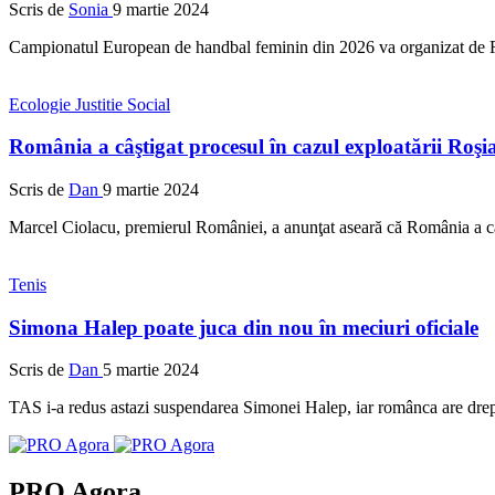
Scris de
Sonia
9 martie 2024
Campionatul European de handbal feminin din 2026 va organizat de Ro
Ecologie
Justitie
Social
România a câştigat procesul în cazul exploatării Roş
Scris de
Dan
9 martie 2024
Marcel Ciolacu, premierul României, a anunţat aseară că România a câ
Tenis
Simona Halep poate juca din nou în meciuri oficiale
Scris de
Dan
5 martie 2024
TAS i-a redus astazi suspendarea Simonei Halep, iar românca are drept 
PRO Agora