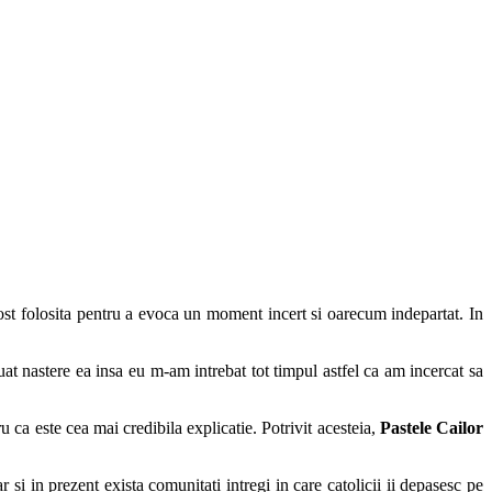
ost folosita pentru a evoca un moment incert si oarecum indepartat. In
luat nastere ea insa eu m-am intrebat tot timpul astfel ca am incercat sa
 ca este cea mai credibila explicatie. Potrivit acesteia,
Pastele Cailor
 si in prezent exista comunitati intregi in care catolicii ii depasesc pe