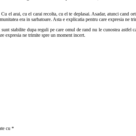
. Cu el arai, cu el carai recolta, cu el te deplasai. Asadar, atunci cand o
unitatea era in sarbatoare. Asta e explicatia pentru care expresia ne tri
sunt stabilite dupa reguli pe care omul de rand nu le cunostea astfel ca 
 care expresia ne trimite spre un moment incert.
ate cu
*