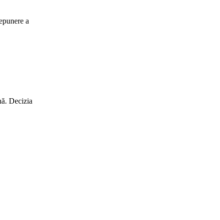
depunere a
nă. Decizia