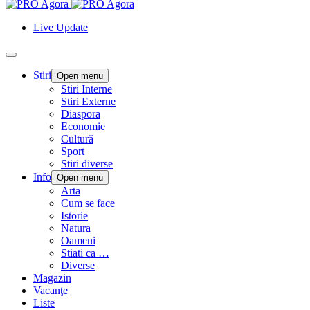
Live Update
Stiri
Open menu
Stiri Interne
Stiri Externe
Diaspora
Economie
Cultură
Sport
Stiri diverse
Info
Open menu
Arta
Cum se face
Istorie
Natura
Oameni
Stiati ca …
Diverse
Magazin
Vacanţe
Liste