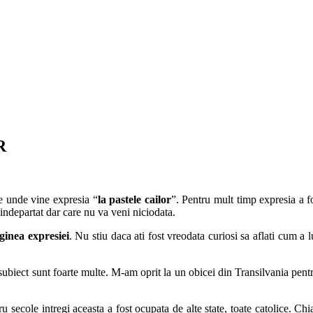
R
de unde vine expresia “
la pastele cailor
”. Pentru mult timp expresia a f
indepartat dar care nu va veni niciodata.
iginea expresiei
. Nu stiu daca ati fost vreodata curiosi sa aflati cum a 
subiect sunt foarte multe. M-am oprit la un obicei din Transilvania pentru
secole intregi aceasta a fost ocupata de alte state, toate catolice. Chiar