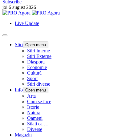
Subscribe
joi 6 august 2026
Live Update
Stiri
Open menu
Stiri Interne
Stiri Externe
Diaspora
Economie
Cultură
Sport
Stiri diverse
Info
Open menu
Arta
Cum se face
Istorie
Natura
Oameni
Stiati ca …
Diverse
Magazin