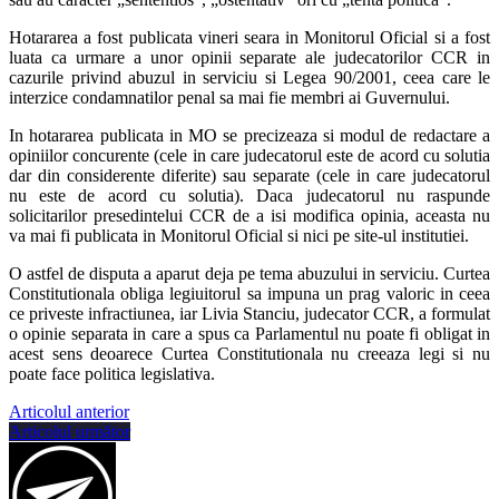
Hotararea a fost publicata vineri seara in Monitorul Oficial si a fost
luata ca urmare a unor opinii separate ale judecatorilor CCR in
cazurile privind abuzul in serviciu si Legea 90/2001, ceea care le
interzice condamnatilor penal sa mai fie membri ai Guvernului.
In hotararea publicata in MO se precizeaza si modul de redactare a
opiniilor concurente (cele in care judecatorul este de acord cu solutia
dar din considerente diferite) sau separate (cele in care judecatorul
nu este de acord cu solutia). Daca judecatorul nu raspunde
solicitarilor presedintelui CCR de a isi modifica opinia, aceasta nu
va mai fi publicata in Monitorul Oficial si nici pe site-ul institutiei.
O astfel de disputa a aparut deja pe tema abuzului in serviciu. Curtea
Constitutionala obliga legiuitorul sa impuna un prag valoric in ceea
ce priveste infractiunea, iar Livia Stanciu, judecator CCR, a formulat
o opinie separata in care a spus ca Parlamentul nu poate fi obligat in
acest sens deoarece Curtea Constitutionala nu creeaza legi si nu
poate face politica legislativa.
Articolul anterior
Articolul următor