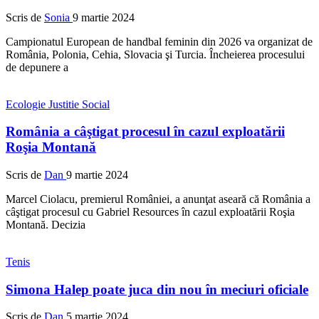
Scris de
Sonia
9 martie 2024
Campionatul European de handbal feminin din 2026 va organizat de
România, Polonia, Cehia, Slovacia şi Turcia. Încheierea procesului
de depunere a
Ecologie
Justitie
Social
România a câştigat procesul în cazul exploatării
Roşia Montană
Scris de
Dan
9 martie 2024
Marcel Ciolacu, premierul României, a anunţat aseară că România a
câştigat procesul cu Gabriel Resources în cazul exploatării Roşia
Montană. Decizia
Tenis
Simona Halep poate juca din nou în meciuri oficiale
Scris de
Dan
5 martie 2024