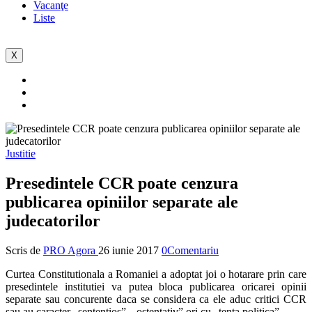
Vacanţe
Liste
X
Justitie
Presedintele CCR poate cenzura
publicarea opiniilor separate ale
judecatorilor
Scris de
PRO Agora
26 iunie 2017
0Comentariu
Curtea Constitutionala a Romaniei a adoptat joi o hotarare prin care
presedintele institutiei va putea bloca publicarea oricarei opinii
separate sau concurente daca se considera ca ele aduc critici CCR
sau au caracter „sententios”, „ostentativ” ori cu „tenta politica”.