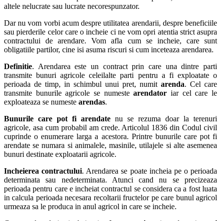
altele nelucrate sau lucrate necorespunzator.
Dar nu vom vorbi acum despre utilitatea arendarii, despre beneficiile
sau pierderile celor care o incheie ci ne vom opri atentia strict asupra
contractului de arendare. Vom afla cum se incheie, care sunt
obligatiile partilor, cine isi asuma riscuri si cum inceteaza arendarea.
Definitie
. Arendarea este un contract prin care una dintre parti
transmite bunuri agricole celeilalte parti pentru a fi exploatate o
perioada de timp, in schimbul unui pret, numit
arenda
. Cel care
transmite bunurile agricole se numeste
arendator
iar cel care le
exploateaza se numeste
arendas
.
Bunurile care pot fi arendate
nu se rezuma doar la terenuri
agricole, asa cum probabil am crede. Articolul 1836 din Codul civil
cuprinde o enumerare larga a acestora. Printre bunurile care pot fi
arendate se numara si animalele, masinile, utilajele si alte asemenea
bunuri destinate exploatarii agricole.
Incheierea contractului
. Arendarea se poate incheia pe o perioada
determinata sau nedeterminata. Atunci cand nu se precizeaza
perioada pentru care e incheiat contractul se considera ca a fost luata
in calcula perioada necesara recoltarii fructelor pe care bunul agricol
urmeaza sa le produca in anul agricol in care se incheie.