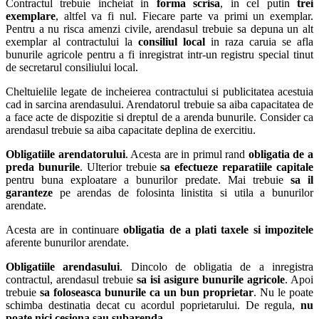
Contractul trebuie incheiat in
forma scrisa
, in cel putin
trei
exemplare
, altfel va fi nul. Fiecare parte va primi un exemplar.
Pentru a nu risca amenzi civile, arendasul trebuie sa depuna un alt
exemplar al contractului la
consiliul local
in raza caruia se afla
bunurile agricole pentru a fi inregistrat intr-un registru special tinut
de secretarul consiliului local.
Cheltuielile legate de incheierea contractului si publicitatea acestuia
cad in sarcina arendasului. Arendatorul trebuie sa aiba capacitatea de
a face acte de dispozitie si dreptul de a arenda bunurile. Consider ca
arendasul trebuie sa aiba capacitate deplina de exercitiu.
Obligatiile arendatorului
. Acesta are in primul rand
obligatia de a
preda bunurile
. Ulterior trebuie
sa efectueze reparatiile capitale
pentru buna exploatare a bunurilor predate. Mai trebuie
sa il
garanteze
pe arendas de folosinta linistita si utila a bunurilor
arendate.
Acesta are in continuare
obligatia de a plati taxele si impozitele
aferente bunurilor arendate.
Obligatiile arendasului
. Dincolo de obligatia de a inregistra
contractul, arendasul trebuie
sa isi asigure bunurile agricole
. Apoi
trebuie
sa foloseasca bunurile ca un bun proprietar
. Nu le poate
schimba destinatia decat cu acordul poprietarului. De regula,
nu
poate nici cesiona sau subarenda
.