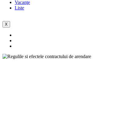
Vacanţe
Liste
X