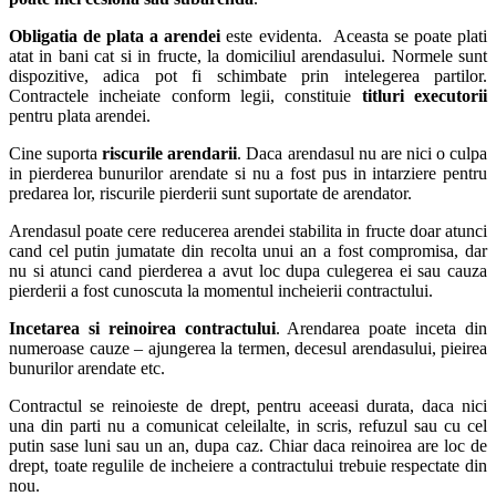
Obligatia de plata a arendei
este evidenta. Aceasta se poate plati
atat in bani cat si in fructe, la domiciliul arendasului. Normele sunt
dispozitive, adica pot fi schimbate prin intelegerea partilor.
Contractele incheiate conform legii, constituie
titluri executorii
pentru plata arendei.
Cine suporta
riscurile arendarii
. Daca arendasul nu are nici o culpa
in pierderea bunurilor arendate si nu a fost pus in intarziere pentru
predarea lor, riscurile pierderii sunt suportate de arendator.
Arendasul poate cere reducerea arendei stabilita in fructe doar atunci
cand cel putin jumatate din recolta unui an a fost compromisa, dar
nu si atunci cand pierderea a avut loc dupa culegerea ei sau cauza
pierderii a fost cunoscuta la momentul incheierii contractului.
Incetarea si reinoirea contractului
. Arendarea poate inceta din
numeroase cauze – ajungerea la termen, decesul arendasului, pieirea
bunurilor arendate etc.
Contractul se reinoieste de drept, pentru aceeasi durata, daca nici
una din parti nu a comunicat celeilalte, in scris, refuzul sau cu cel
putin sase luni sau un an, dupa caz. Chiar daca reinoirea are loc de
drept, toate regulile de incheiere a contractului trebuie respectate din
nou.