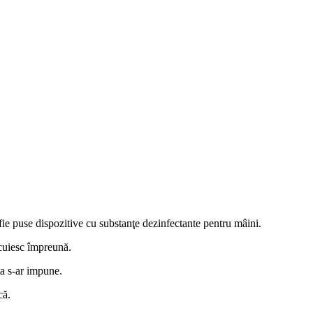
 fie puse dispozitive cu substanţe dezinfectante pentru mâini.
ocuiesc împreună.
ta s-ar impune.
că.