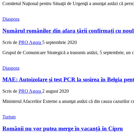
Comitetul Naţional pentru Situaţii de Urgenţă a anunţat astăzi că pers
Diaspora
Numărul românilor din afara ţării confirmaţi cu noul 
Scris de
PRO Agora
5 septembrie 2020
Grupul de Comunicare Strategică a transmis astăzi, 5 septembrie, un 
Diaspora
MAE: Autoizolare şi test PCR la sosirea în Belgia pent
Scris de
PRO Agora
2 august 2020
Ministerul Afacerilor Externe a anunţat astăzi că din cauza cazurilor c
Turism
Românii nu vor putea merge în vacanţă în Cipru