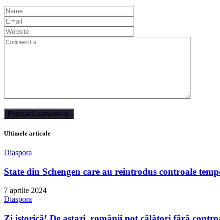
Ultimele articole
Diaspora
State din Schengen care au reintrodus controale tempo
7 aprilie 2024
Diaspora
Zi istorică! De astazi, românii pot călători fără contro