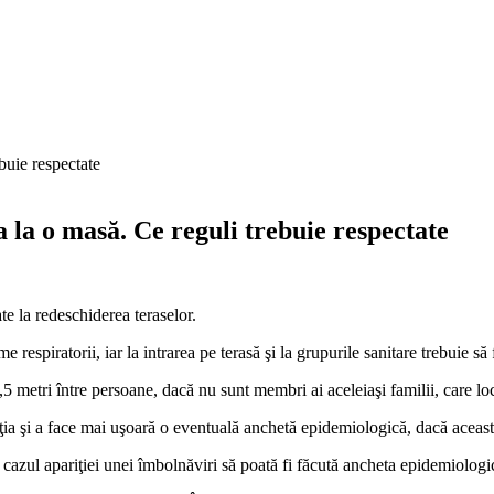
a la o masă. Ce reguli trebuie respectate
e la redeschiderea teraselor.
respiratorii, iar la intrarea pe terasă şi la grupurile sanitare trebuie să
1,5 metri între persoane, dacă nu sunt membri ai aceleiaşi familii, care l
ţia şi a face mai uşoară o eventuală anchetă epidemiologică, dacă aceas
în cazul apariţiei unei îmbolnăviri să poată fi făcută ancheta epidemiologi