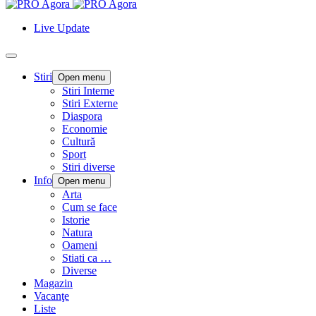
Live Update
Stiri
Open menu
Stiri Interne
Stiri Externe
Diaspora
Economie
Cultură
Sport
Stiri diverse
Info
Open menu
Arta
Cum se face
Istorie
Natura
Oameni
Stiati ca …
Diverse
Magazin
Vacanţe
Liste