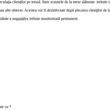
culaţia clienţilor pe terasă. Între scaunele de la mese alăturate trebuie 
au alte obiecte. Acestea vor fi dezinfectate după plecarea clienţilor de l
ănătate a angajaţilor trebuie monitorizată permanent.
ate cu
*