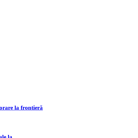
rare la frontieră
ale la