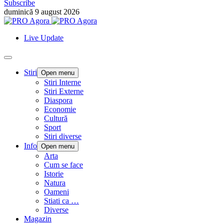
Subscribe
duminică 9 august 2026
Live Update
Stiri
Open menu
Stiri Interne
Stiri Externe
Diaspora
Economie
Cultură
Sport
Stiri diverse
Info
Open menu
Arta
Cum se face
Istorie
Natura
Oameni
Stiati ca …
Diverse
Magazin