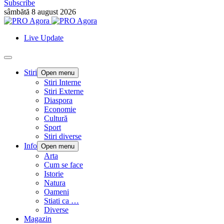
Subscribe
sâmbătă 8 august 2026
Live Update
Stiri
Open menu
Stiri Interne
Stiri Externe
Diaspora
Economie
Cultură
Sport
Stiri diverse
Info
Open menu
Arta
Cum se face
Istorie
Natura
Oameni
Stiati ca …
Diverse
Magazin