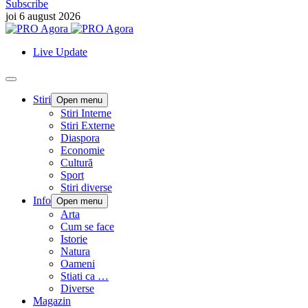
Subscribe
joi 6 august 2026
Live Update
Stiri
Open menu
Stiri Interne
Stiri Externe
Diaspora
Economie
Cultură
Sport
Stiri diverse
Info
Open menu
Arta
Cum se face
Istorie
Natura
Oameni
Stiati ca …
Diverse
Magazin