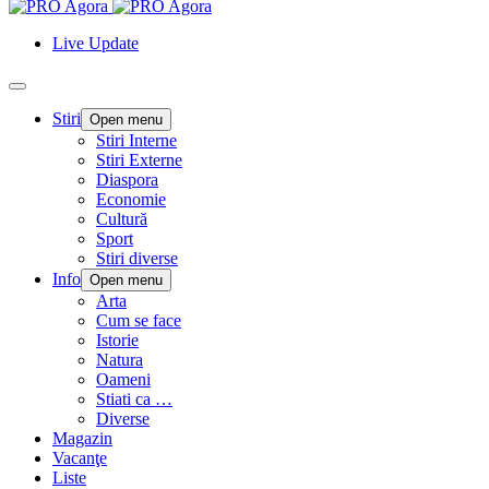
Live Update
Stiri
Open menu
Stiri Interne
Stiri Externe
Diaspora
Economie
Cultură
Sport
Stiri diverse
Info
Open menu
Arta
Cum se face
Istorie
Natura
Oameni
Stiati ca …
Diverse
Magazin
Vacanţe
Liste