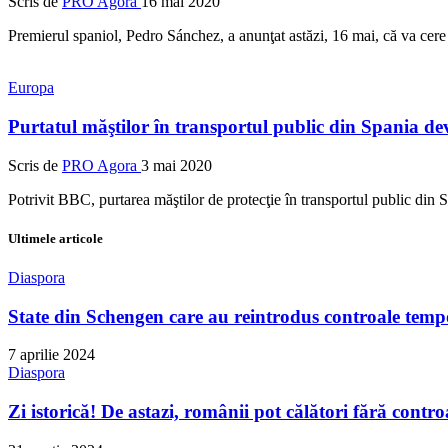
Scris de
PRO Agora
16 mai 2020
Premierul spaniol, Pedro Sánchez, a anunţat astăzi, 16 mai, că va cere 
Europa
Purtatul măştilor în transportul public din Spania de
Scris de
PRO Agora
3 mai 2020
Potrivit BBC, purtarea măştilor de protecţie în transportul public din
Ultimele articole
Diaspora
State din Schengen care au reintrodus controale tempo
7 aprilie 2024
Diaspora
Zi istorică! De astazi, românii pot călători fără contro