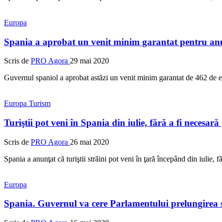
Europa
Spania a aprobat un venit minim garantat pentru an
Scris de
PRO Agora
29 mai 2020
Guvernul spaniol a aprobat astăzi un venit minim garantat de 462 de eu
Europa
Turism
Turiştii pot veni în Spania din iulie, fără a fi necesar
Scris de
PRO Agora
26 mai 2020
Spania a anunţat că turiştii străini pot veni în ţară începând din iulie, f
Europa
Spania. Guvernul va cere Parlamentului prelungirea s