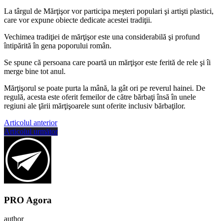
La târgul de Mărţişor vor participa meşteri populari şi artişti plastici,
care vor expune obiecte dedicate acestei tradiţii.
Vechimea tradiţiei de mărţişor este una considerabilă şi profund
întipărită în gena poporului român.
Se spune că persoana care poartă un mărţişor este ferită de rele şi îi
merge bine tot anul.
Mărţişorul se poate purta la mână, la gât ori pe reverul hainei. De
regulă, acesta este oferit femeilor de către bărbaţi însă în unele
regiuni ale ţării mărţişoarele sunt oferite inclusiv bărbaţilor.
Articolul anterior
Articolul următor
PRO Agora
author