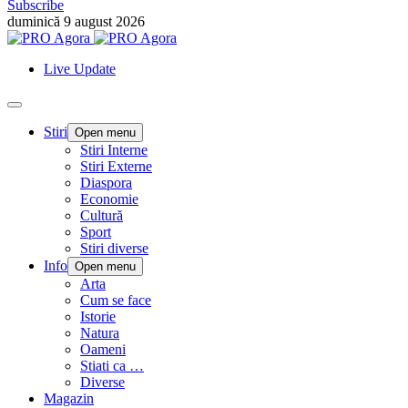
Subscribe
duminică 9 august 2026
Live Update
Stiri
Open menu
Stiri Interne
Stiri Externe
Diaspora
Economie
Cultură
Sport
Stiri diverse
Info
Open menu
Arta
Cum se face
Istorie
Natura
Oameni
Stiati ca …
Diverse
Magazin