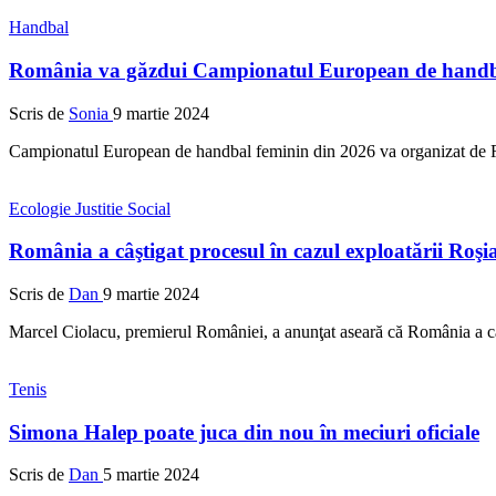
Handbal
România va găzdui Campionatul European de handba
Scris de
Sonia
9 martie 2024
Campionatul European de handbal feminin din 2026 va organizat de Ro
Ecologie
Justitie
Social
România a câştigat procesul în cazul exploatării Roş
Scris de
Dan
9 martie 2024
Marcel Ciolacu, premierul României, a anunţat aseară că România a câ
Tenis
Simona Halep poate juca din nou în meciuri oficiale
Scris de
Dan
5 martie 2024