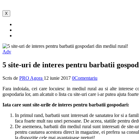
X
Adv
5 site-uri de interes pentru barbatii gospo
Scris de
PRO Agora
12 iunie 2017
0Comentariu
Fara indoiala, cei care locuiesc in mediul rural au si alte interese
gospodaria lor, am alcatuit o lista cu site-uri care i-ar putea ajuta foart
Iata care sunt site-urile de interes pentru barbatii gospodari:
In primul rand, barbatii sunt interesati de sanatatea lor si a
famil
faca foarte mult rau unei persoane. De aceea, statiile pentru dedu
De asemenea, barbatii din mediul rural sunt interesati de site-u
pentru cautarea acestora direct in magazine, ei prefera sa consul
la dispozitie cele mai avantajoase preturi!