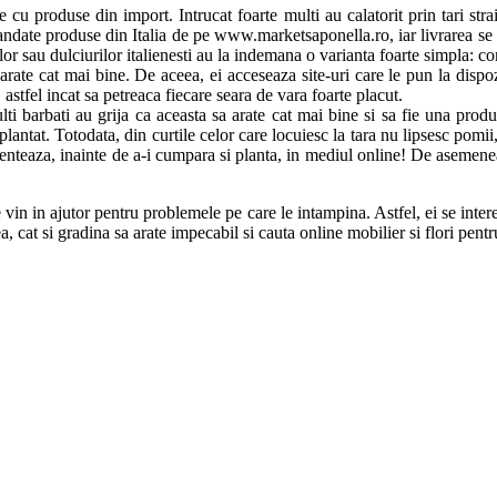
e cu produse din import. Intrucat foarte multi au calatorit prin tari stra
ate produse din Italia de pe www.marketsaponella.ro, iar livrarea se fac
ilor sau dulciurilor italienesti au la indemana o varianta foarte simpla: 
 arate cat mai bine. De aceea, ei acceseaza site-uri care le pun la dispoz
astfel incat sa petreaca fiecare seara de vara foarte placut.
i barbati au grija ca aceasta sa arate cat mai bine si sa fie una produc
plantat. Totodata, din curtile celor care locuiesc la tara nu lipsesc pomii, pr
ienteaza, inainte de a-i cumpara si planta, in mediul online! De asemenea,
e vin in ajutor pentru problemele pe care le intampina. Astfel, ei se inter
ea, cat si gradina sa arate impecabil si cauta online mobilier si flori pen