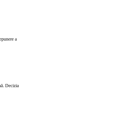
depunere a
nă. Decizia