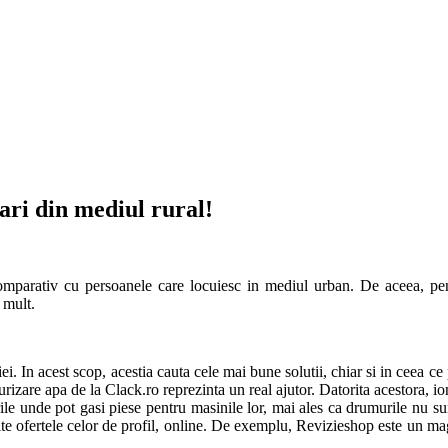
dari din mediul rural!
 comparativ cu persoanele care locuiesc in mediul urban. De aceea, pe
e mult.
iei. In acest scop, acestia cauta cele mai bune solutii, chiar si in ceea ce
rizare apa de la Clack.ro reprezinta un real ajutor. Datorita acestora, io
rile unde pot gasi piese pentru masinile lor, mai ales ca drumurile nu su
te ofertele celor de profil, online. De exemplu, Revizieshop este un maga