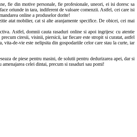
ine, fie din motive personale, fie profesionale, uneori, ei isi doresc sa
e oriunde in tara, indiferent de valoare comenzii. Astfel, cei care isi
comandarea online a produselor dorite!
itie atat mobilier, cat si alte aranjamente specifice. De obicei, cei mai
tiva. Astfel, domnii cauta rasaduri online si apoi ingrijesc cu atentie
ecum ciresii, visinii, piersicii, iar fiecare este stropit si curatat, astfel
 vita-de-vie este nelipsita din gospodariile celor care stau la curte, iar
eseaza de piese pentru masini, de solutii pentru dedurizarea apei, dar si
tru amenajarea celei dintai, precum si rasaduri sau pomi!