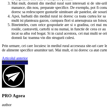
Mai mult, domnii din mediul rural sunt interesati si de site-uril
manance, din nou, preparate specifice. De exemplu, pot fi comand
doresc sa redescopere gusturile uimitoare ale pastelor, ale sosur
Apoi, barbatii din mediul rural isi doresc ca toata curtea lor sa
multi isi planteaza gazon, cumpara flori si amenajeaza un foisor, 
Bineinteles, cum orice gospodarie are si o gradina, cei mai mult
rosiile, castravetii, cartofii si nu numai, in functie de ceea ce au 
incat sa aiba rod bogat. Si in cazul acestora, cei mai multi se or
domnii fac toamna vin din strugurii culesi.
Prin urmare, cei care locuiesc in mediul rural acceseaza site-uri care l
de alimente specifice anumitor tari. Mai mult, ei isi doresc ca atat curt
Articolul anterior
Articolul următor
PRO Agora
author