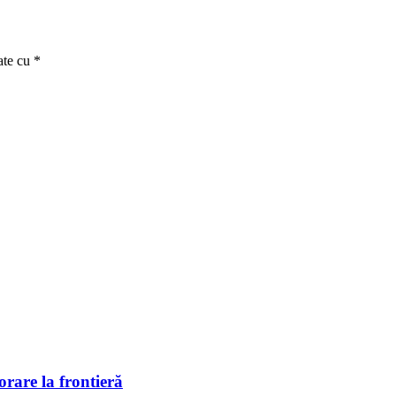
ate cu
*
rare la frontieră