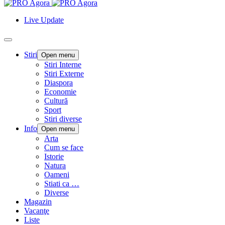
Live Update
Stiri
Open menu
Stiri Interne
Stiri Externe
Diaspora
Economie
Cultură
Sport
Stiri diverse
Info
Open menu
Arta
Cum se face
Istorie
Natura
Oameni
Stiati ca …
Diverse
Magazin
Vacanţe
Liste