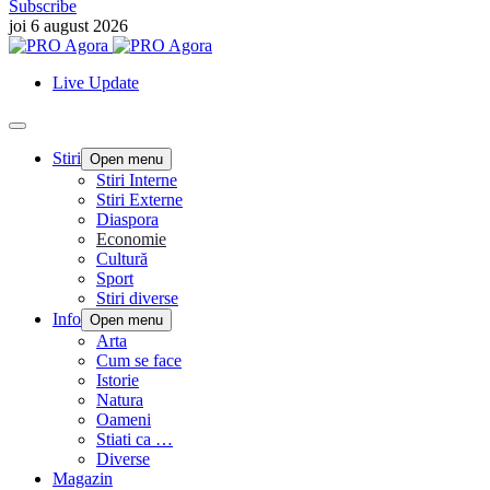
Subscribe
joi 6 august 2026
Live Update
Stiri
Open menu
Stiri Interne
Stiri Externe
Diaspora
Economie
Cultură
Sport
Stiri diverse
Info
Open menu
Arta
Cum se face
Istorie
Natura
Oameni
Stiati ca …
Diverse
Magazin