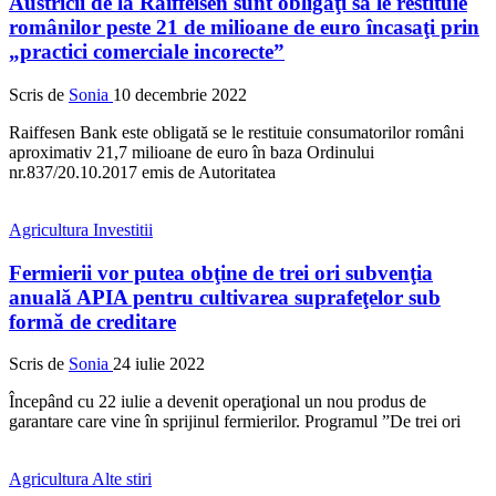
Austricii de la Raiffeisen sunt obligaţi să le restituie
românilor peste 21 de milioane de euro încasaţi prin
„practici comerciale incorecte”
Scris de
Sonia
10 decembrie 2022
Raiffesen Bank este obligată se le restituie consumatorilor români
aproximativ 21,7 milioane de euro în baza Ordinului
nr.837/20.10.2017 emis de Autoritatea
Agricultura
Investitii
Fermierii vor putea obţine de trei ori subvenţia
anuală APIA pentru cultivarea suprafeţelor sub
formă de creditare
Scris de
Sonia
24 iulie 2022
Începând cu 22 iulie a devenit operaţional un nou produs de
garantare care vine în sprijinul fermierilor. Programul ”De trei ori
Agricultura
Alte stiri