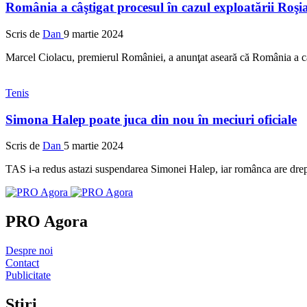
România a câştigat procesul în cazul exploatării Roş
Scris de
Dan
9 martie 2024
Marcel Ciolacu, premierul României, a anunţat aseară că România a câ
Tenis
Simona Halep poate juca din nou în meciuri oficiale
Scris de
Dan
5 martie 2024
TAS i-a redus astazi suspendarea Simonei Halep, iar românca are drept 
PRO Agora
Despre noi
Contact
Publicitate
Stiri