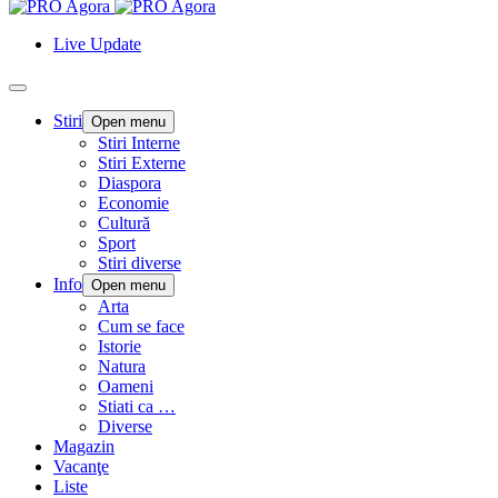
Live Update
Stiri
Open menu
Stiri Interne
Stiri Externe
Diaspora
Economie
Cultură
Sport
Stiri diverse
Info
Open menu
Arta
Cum se face
Istorie
Natura
Oameni
Stiati ca …
Diverse
Magazin
Vacanţe
Liste