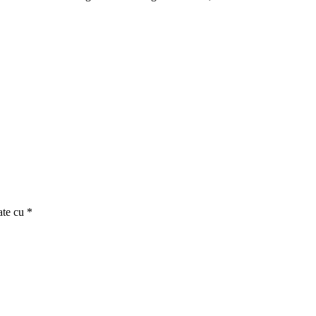
ate cu
*