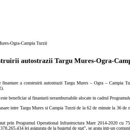
nstruirii autostrazii Targu Mures-Ogra-Camp
e finantare a construirii autostrazii Targu Mures – Ogra – Campia Tur
).
ste beneficiar al finantarii nerambursabile alocate in cadrul Programu
plasare intre Targu Mures si Campia Turzii de la 62 de minute la 36 de m
nantat prin Programul Operational Infrastructura Mare 2014-2020 cu 75%
378.265.434 lei asigurata de la bugetul de stat”, se arata intr-un comuni