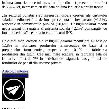
In luna ianuarie a acestui an, salariul mediu net pe economie a fost
de 2.484 lei, in crestere cu 8% fata de luna ianuarie a anului trecut.
„In sectorul bugetar s-au inregistrat usoare cresteri ale castigului
salarial mediu net fata de luna precedenta in invatamant (+1,1%),
respectiv in administratie publica (+0,6%). Castigul salarial mediu
net a scazut in sanatate si asistenta sociala (-2,1%) comparativ cu
luna precedenta”, se arata in comunicatul INS.
Cele mai mari cresteri ale castigului salarial mediu net au fost de
12,8% in fabricarea produselor farmaceutice de baza si a
preparatelor farmaceutice, respectiv cu 10,1% in fabricarea
produselor din tutun. Cea mai mare scadere, in februarie fata de
ianuarie, a fost de 7% in activitati de asigurari, reasigurari si ale
fondurilor de pensii din sisteme private.
Articolul anterior
Articolul următor