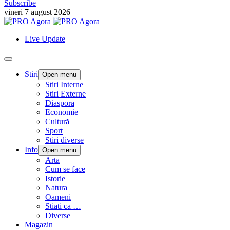
Subscribe
vineri 7 august 2026
Live Update
Stiri
Open menu
Stiri Interne
Stiri Externe
Diaspora
Economie
Cultură
Sport
Stiri diverse
Info
Open menu
Arta
Cum se face
Istorie
Natura
Oameni
Stiati ca …
Diverse
Magazin