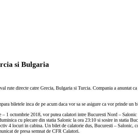
rcia si Bulgaria
tival rute directe catre Grecia, Bulgaria si Turcia. Compania a anuntat ca
cumpara biletele inca de pe acum daca vor sa se asigure ca vor prinde un b
e – 1 octombrie 2018, vor putea calatori intre Bucuresti Nord – Salonic s
duminica cu plecare din statia Salonic la ora 23:10 si sosire in statia Bu
tiv 4 locuri in cabina. Un bilet de calatorie dus, Bucuresti – Salonic, 
comunicat de presa semnat de CFR Calatori.