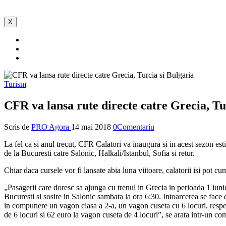
X
Turism
CFR va lansa rute directe catre Grecia, Tu
Scris de
PRO Agora
14 mai 2018
0Comentariu
La fel ca si anul trecut, CFR Calatori va inaugura si in acest sezon es
de la Bucuresti catre Salonic, Halkali/Istanbul, Sofia si retur.
Chiar daca cursele vor fi lansate abia luna viitoare, calatorii isi pot 
„Pasagerii care doresc sa ajunga cu trenul in Grecia in perioada 1 iuni
Bucuresti si sosire in Salonic sambata la ora 6:30. Intoarcerea se face 
in compunere un vagon clasa a 2-a, un vagon cuseta cu 6 locuri, respec
de 6 locuri si 62 euro la vagon cuseta de 4 locuri”, se arata intr-un 