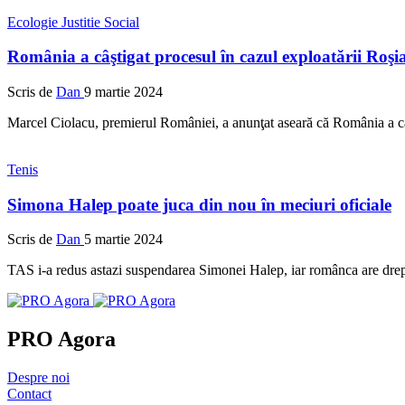
Ecologie
Justitie
Social
România a câştigat procesul în cazul exploatării Roş
Scris de
Dan
9 martie 2024
Marcel Ciolacu, premierul României, a anunţat aseară că România a câ
Tenis
Simona Halep poate juca din nou în meciuri oficiale
Scris de
Dan
5 martie 2024
TAS i-a redus astazi suspendarea Simonei Halep, iar românca are drept 
PRO Agora
Despre noi
Contact