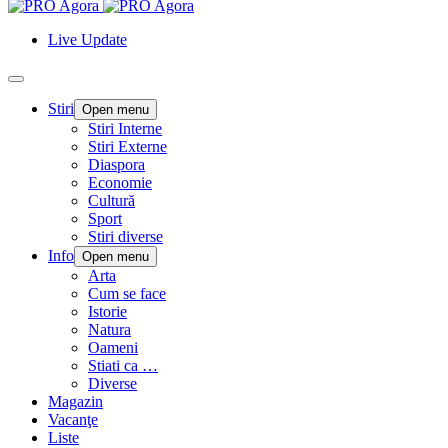
Live Update
Stiri
Open menu
Stiri Interne
Stiri Externe
Diaspora
Economie
Cultură
Sport
Stiri diverse
Info
Open menu
Arta
Cum se face
Istorie
Natura
Oameni
Stiati ca …
Diverse
Magazin
Vacanţe
Liste