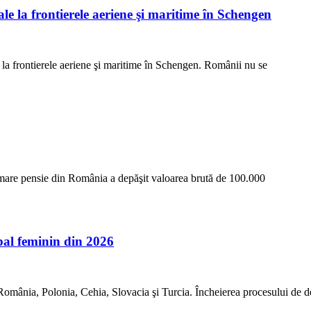
ale la frontierele aeriene şi maritime în Schengen
e la frontierele aeriene şi maritime în Schengen. Românii nu se
i mare pensie din România a depăşit valoarea brută de 100.000
l feminin din 2026
mânia, Polonia, Cehia, Slovacia şi Turcia. Încheierea procesului de 