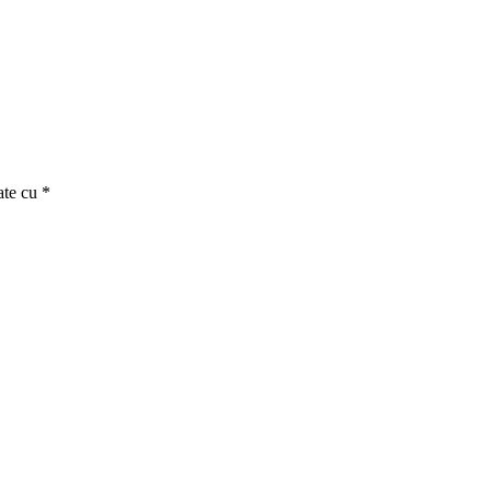
ate cu
*