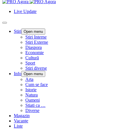
Live Update
Stiri
Open menu
Stiri Interne
Stiri Externe
Diaspora
Economie
Cultură
Sport
Stiri diverse
Info
Open menu
Arta
Cum se face
Istorie
Natura
Oameni
Stiati ca …
Diverse
Magazin
Vacanţe
Liste