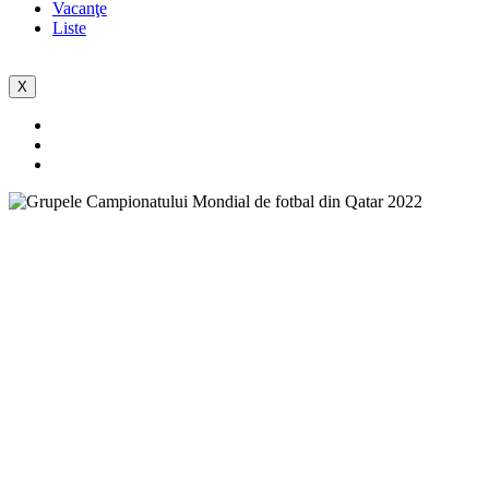
Vacanţe
Liste
X