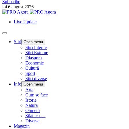
Subscribe
joi 6 august 2026
Live Update
Stiri
Open menu
Stiri Interne
Stiri Externe
Diaspora
Economie
Cultură
Sport
Stiri diverse
Info
Open menu
Arta
Cum se face
Istorie
Natura
Oameni
Stiati ca …
Diverse
Magazin