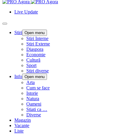
Live Update
Stiri
Open menu
Stiri Interne
Stiri Externe
Diaspora
Economie
Cultură
Sport
Stiri diverse
Info
Open menu
Arta
Cum se face
Istorie
Natura
Oameni
Stiati ca …
Diverse
Magazin
Vacanţe
Liste