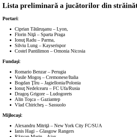
Lista preliminară a jucătorilor din străin
Portari
:
Ciprian Tătăruşanu – Lyon,
Florin Niţă – Sparta Praga
Ionuţ Radu – Parma,
Silviu Lung – Kayserispor
Costel Pantilimon – Omonia Nicosia
Fundaşi
:
Romario Benzar – Perugia
Vasile Mogoş – Cremonese/Italia
Bogdan Ţîru – Jagiellonia/Polonia
Ionuţ Nedelcearu – FC Ufa/Rusia
Dragoş Grigore – Ludogorets
Alin Toşca – Gaziantep
Vlad Chiricheş – Sassuolo
Mijlocaşi
:
Alexandru Mitriţă – New York City FC/SUA
Ianis Hagi – Glasgow Rangers
Răzvan Marin – Ajax