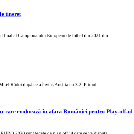
 tineret
neul final al Campionatului European de fotbal din 2021 din
 Mirel Rădoi după ce a învins Austria cu 3-2. Primul
lor care evoluează în afara României pentru Play-off-
ru EURO 2020 sunt legate de play-off-ul care se va disputa