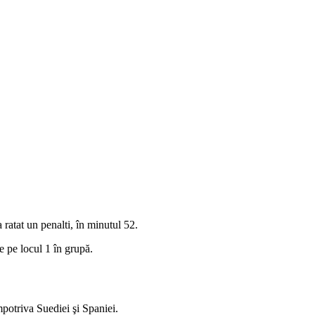
 ratat un penalti, în minutul 52.
e pe locul 1 în grupă.
potriva Suediei şi Spaniei.