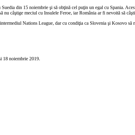
u Suedia din 15 noiembrie şi să obţină cel puţin un egal cu Spania. Aces
să nu câştige meciul cu Insulele Feroe, iar România ar fi nevoită să câş
 intermediul Nations League, dar cu condiţia ca Slovenia şi Kosovo să nu
 şi 18 noiembrie 2019.