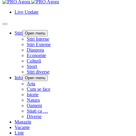
Live Update
Stiri
Open menu
Stiri Interne
Stiri Externe
Diaspora
Economie
Cultură
Sport
Stiri diverse
Info
Open menu
Arta
Cum se face
Istorie
Natura
Oameni
Stiati ca …
Diverse
Magazin
Vacanţe
Liste