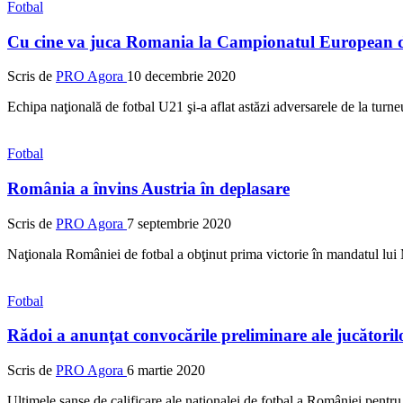
Fotbal
Cu cine va juca Romania la Campionatul European de
Scris de
PRO Agora
10 decembrie 2020
Echipa naţională de fotbal U21 şi-a aflat astăzi adversarele de la tur
Fotbal
România a învins Austria în deplasare
Scris de
PRO Agora
7 septembrie 2020
Naţionala României de fotbal a obţinut prima victorie în mandatul lui
Fotbal
Rădoi a anunţat convocările preliminare ale jucători
Scris de
PRO Agora
6 martie 2020
Ultimele şanse de calificare ale naţionalei de fotbal a României pent