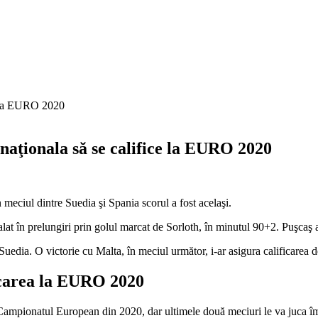
naţionala să se califice la EURO 2020
meciul dintre Suedia şi Spania scorul a fost acelaşi.
lat în prelungiri prin golul marcat de Sorloth, în minutul 90+2. Puşcaş a
 Suedia. O victorie cu Malta, în meciul următor, i-ar asigura calificarea d
icarea la EURO 2020
 Campionatul European din 2020, dar ultimele două meciuri le va juca îm