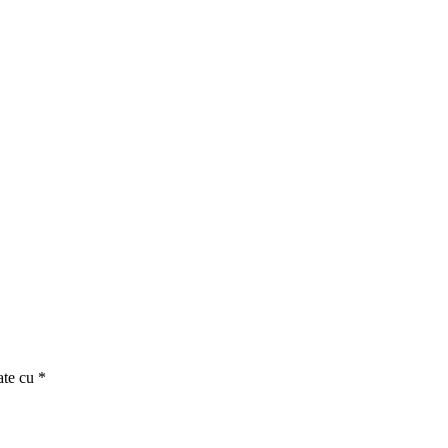
ate cu
*