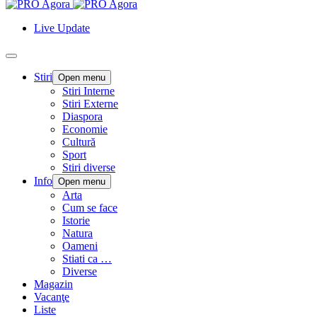
Live Update
Stiri
Open menu
Stiri Interne
Stiri Externe
Diaspora
Economie
Cultură
Sport
Stiri diverse
Info
Open menu
Arta
Cum se face
Istorie
Natura
Oameni
Stiati ca …
Diverse
Magazin
Vacanţe
Liste