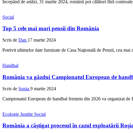
Începând de astăzi, 31 martie 2024, românii pot călători fără controal
Social
Top 5 cele mai mari pensii din România
Scris de
Dan
17 martie 2024
Potrivit ultimelor date furnizate de Casa Naţională de Pensii, cea ma
Handbal
România va găzdui Campionatul European de handba
Scris de
Sonia
9 martie 2024
Campionatul European de handbal feminin din 2026 va organizat de Ro
Ecologie
Justitie
Social
România a câştigat procesul în cazul exploatării Roş