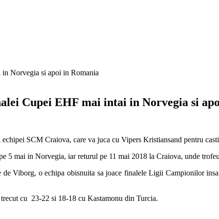
alei Cupei EHF mai intai in Norvegia si ap
l echipei SCM Craiova, care va juca cu Vipers Kristiansand pentru castiga
pe 5 mai in Norvegia, iar returul pe 11 mai 2018 la Craiova, unde trofeu
le de Viborg, o echipa obisnuita sa joace finalele Ligii Campionilor ins
 trecut cu 23-22 si 18-18 cu Kastamonu din Turcia.