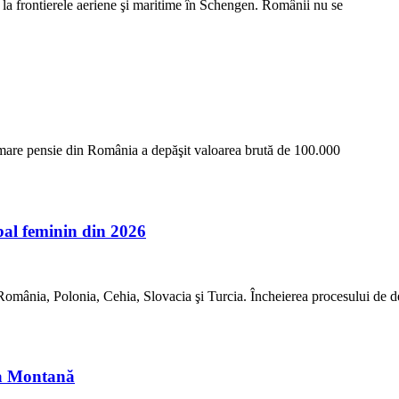
e la frontierele aeriene şi maritime în Schengen. Românii nu se
i mare pensie din România a depăşit valoarea brută de 100.000
l feminin din 2026
mânia, Polonia, Cehia, Slovacia şi Turcia. Încheierea procesului de 
ia Montană