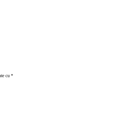
ate cu
*