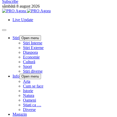
Subscribe
sâmbătă 8 august 2026
Live Update
Stiri
Open menu
Stiri Interne
Stiri Externe
Diaspora
Economie
Cultură
Sport
Stiri diverse
Info
Open menu
Arta
Cum se face
Istorie
Natura
Oameni
Stiati ca …
Diverse
Magazin