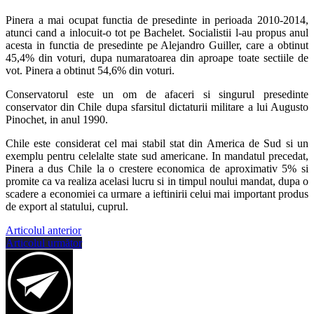
Pinera a mai ocupat functia de presedinte in perioada 2010-2014,
atunci cand a inlocuit-o tot pe Bachelet. Socialistii l-au propus anul
acesta in functia de presedinte pe Alejandro Guiller, care a obtinut
45,4% din voturi, dupa numaratoarea din aproape toate sectiile de
vot. Pinera a obtinut 54,6% din voturi.
Conservatorul este un om de afaceri si singurul presedinte
conservator din Chile dupa sfarsitul dictaturii militare a lui Augusto
Pinochet, in anul 1990.
Chile este considerat cel mai stabil stat din America de Sud si un
exemplu pentru celelalte state sud americane. In mandatul precedat,
Pinera a dus Chile la o crestere economica de aproximativ 5% si
promite ca va realiza acelasi lucru si in timpul noului mandat, dupa o
scadere a economiei ca urmare a ieftinirii celui mai important produs
de export al statului, cuprul.
Articolul anterior
Articolul următor