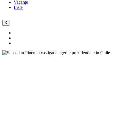
Vacanţe
Liste
X