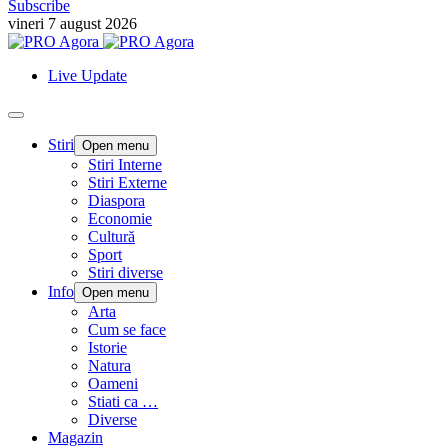
Subscribe
vineri 7 august 2026
Live Update
Stiri
Open menu
Stiri Interne
Stiri Externe
Diaspora
Economie
Cultură
Sport
Stiri diverse
Info
Open menu
Arta
Cum se face
Istorie
Natura
Oameni
Stiati ca …
Diverse
Magazin