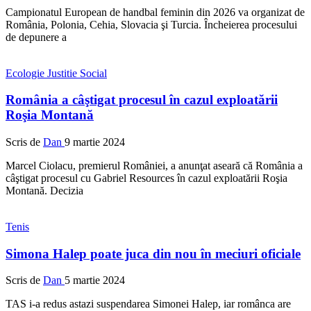
Campionatul European de handbal feminin din 2026 va organizat de
România, Polonia, Cehia, Slovacia şi Turcia. Încheierea procesului
de depunere a
Ecologie
Justitie
Social
România a câştigat procesul în cazul exploatării
Roşia Montană
Scris de
Dan
9 martie 2024
Marcel Ciolacu, premierul României, a anunţat aseară că România a
câştigat procesul cu Gabriel Resources în cazul exploatării Roşia
Montană. Decizia
Tenis
Simona Halep poate juca din nou în meciuri oficiale
Scris de
Dan
5 martie 2024
TAS i-a redus astazi suspendarea Simonei Halep, iar românca are