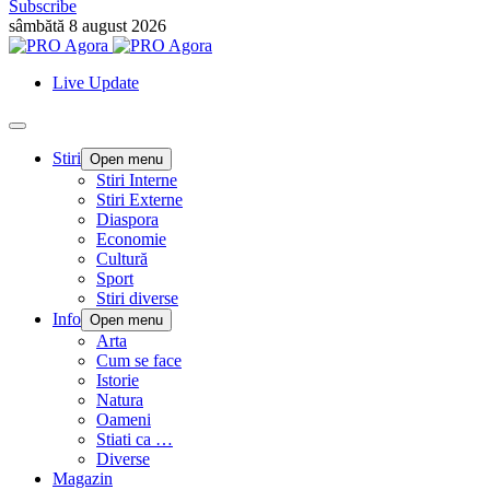
Subscribe
sâmbătă 8 august 2026
Live Update
Stiri
Open menu
Stiri Interne
Stiri Externe
Diaspora
Economie
Cultură
Sport
Stiri diverse
Info
Open menu
Arta
Cum se face
Istorie
Natura
Oameni
Stiati ca …
Diverse
Magazin