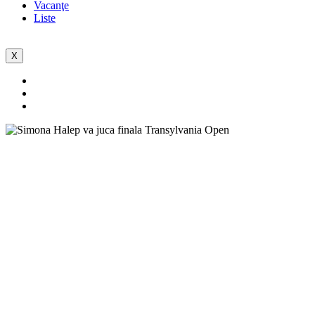
Vacanţe
Liste
X