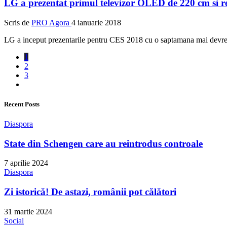
LG a prezentat primul televizor OLED de 220 cm si r
Scris de
PRO Agora
4 ianuarie 2018
LG a inceput prezentarile pentru CES 2018 cu o saptamana mai devreme
1
2
3
Recent Posts
Diaspora
State din Schengen care au reintrodus controale
7 aprilie 2024
Diaspora
Zi istorică! De astazi, românii pot călători
31 martie 2024
Social