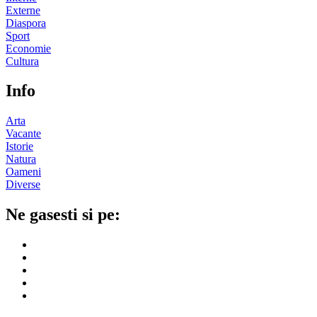
Externe
Diaspora
Sport
Economie
Cultura
Info
Arta
Vacante
Istorie
Natura
Oameni
Diverse
Ne gasesti si pe: