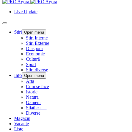
Live Update
Stiri
Open menu
Stiri Interne
Stiri Externe
Diaspora
Economie
Cultură
Sport
Stiri diverse
Info
Open menu
Arta
Cum se face
Istorie
Natura
Oameni
Stiati ca …
Diverse
Magazin
Vacanţe
Liste