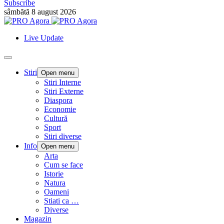
Subscribe
sâmbătă 8 august 2026
Live Update
Stiri
Open menu
Stiri Interne
Stiri Externe
Diaspora
Economie
Cultură
Sport
Stiri diverse
Info
Open menu
Arta
Cum se face
Istorie
Natura
Oameni
Stiati ca …
Diverse
Magazin