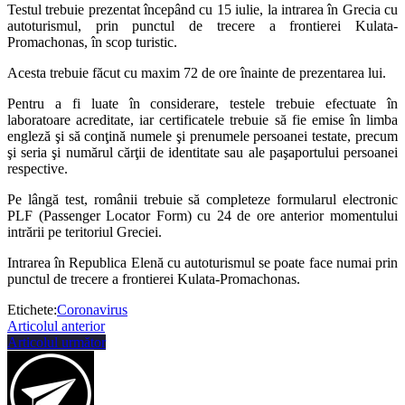
Testul trebuie prezentat începând cu 15 iulie, la intrarea în Grecia cu
autoturismul, prin punctul de trecere a frontierei Kulata-
Promachonas, în scop turistic.
Acesta trebuie făcut cu maxim 72 de ore înainte de prezentarea lui.
Pentru a fi luate în considerare, testele trebuie efectuate în
laboratoare acreditate, iar certificatele trebuie să fie emise în limba
engleză şi să conţină numele şi prenumele persoanei testate, precum
şi seria şi numărul cărţii de identitate sau ale paşaportului persoanei
respective.
Pe lângă test, românii trebuie să completeze formularul electronic
PLF (Passenger Locator Form) cu 24 de ore anterior momentului
intrării pe teritoriul Greciei.
Intrarea în Republica Elenă cu autoturismul se poate face numai prin
punctul de trecere a frontierei Kulata-Promachonas.
Etichete:
Coronavirus
Articolul anterior
Articolul următor