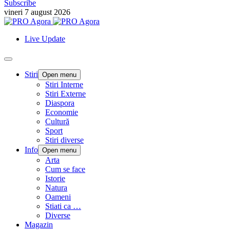
Subscribe
vineri 7 august 2026
Live Update
Stiri
Open menu
Stiri Interne
Stiri Externe
Diaspora
Economie
Cultură
Sport
Stiri diverse
Info
Open menu
Arta
Cum se face
Istorie
Natura
Oameni
Stiati ca …
Diverse
Magazin