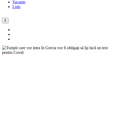
Vacanţe
Liste
X