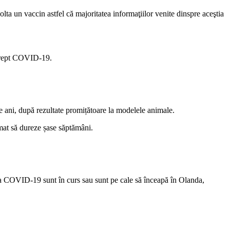
lta un vaccin astfel că majoritatea informaţiilor venite dinspre aceştia
 drept COVID-19.
de ani, după rezultate promițătoare la modelele animale.
mat să dureze șase săptămâni.
iva COVID-19 sunt în curs sau sunt pe cale să înceapă în Olanda,