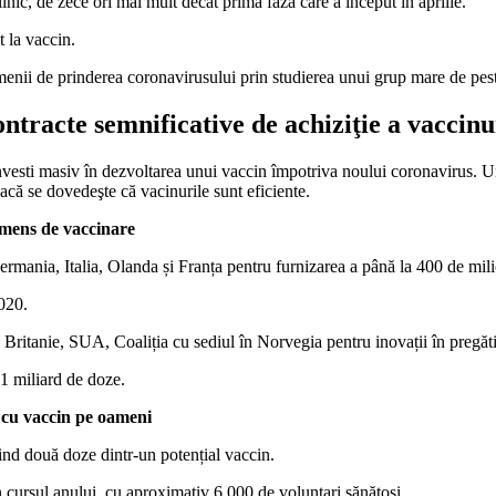
linic, de zece ori mai mult decât prima fază care a început în aprilie.
t la vaccin.
amenii de prinderea coronavirusului prin studierea unui grup mare de pes
contracte semnificative de achiziţie a vaccin
vesti masiv în dezvoltarea unui vaccin împotriva noului coronavirus. Une
ă se dovedeşte că vacinurile sunt eficiente.
 imens de vaccinare
rmania, Italia, Olanda și Franța pentru furnizarea a până la 400 de mili
2020.
ritanie, SUA, Coaliția cu sediul în Norvegia pentru inovații în pregătir
1 miliard de doze.
 cu vaccin pe oameni
mind două doze dintr-un potențial vaccin.
n cursul anului, cu aproximativ 6.000 de voluntari sănătoși.