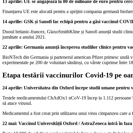
13 aprilie: UE se angajează la 80 de milioane de euro pentru cerc
Finanțarea UE este alocată pentru a sprijini compania germană biofar
14 aprilie: GSK și Sanofi fac echipă pentru a găsi vaccinul COV
Duoul britanic-francez, GlaxoSmithKline și Sanofi anunță studii clinic
jumătate a anului 2021.
22 aprilie: Germania anunță începerea studiilor clinice pentru v
BioNTech din Germania și partenerul american Pfizer primesc undă verde 
experimentale pe 200 de voluntari sănătoși, cu vârste cuprinse între 18
Etapa testării vaccinurilor Covid-19 pe o
24 aprilie: Universitatea din Oxford începe studii umane pentru 
Testele medicamentului ChAdOx1 nCoV-19 încep la 1.112 persoane împăr
să atace virusul.
Medicamentul a fost creat prin utilizarea unui virus cimpanzeu care a 
22 mai: Vaccinul Universității Oxford / AstraZeneca intră în faza