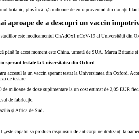
nul britanic, plus încă 5,5 milioane de euro provenind din donații filant
ai aproape de a descopri un vaccin împotri
 a studiilor este medicamentul ChAdOx1 nCoV-19 al Universității din Oxfo
inică până în acest moment este China, urmată de SUA, Marea Britanie ș
in sperant testate la Universitatea din Oxford
accesul la un vaccin sperant testat la Universitatea din Oxford. Acordul
aza de testare.
70 de milioane de doze suplimentare la un cost estimat de 2,05 EUR fiec
sul de fabricație.
ilia și Africa de Sud.
ste capabil să producă răspunsuri de anticorpi neutralizanți la oameni 