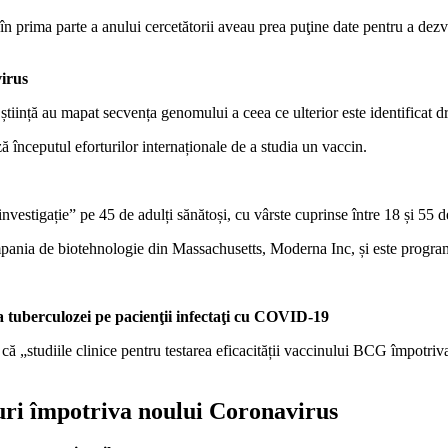
n prima parte a anului cercetătorii aveau prea puţine date pentru a dezvo
virus
tiință au mapat secvența genomului a ceea ce ulterior este identificat
 începutul eforturilor internaționale de a studia un vaccin.
nvestigație” pe 45 de adulți sănătoși, cu vârste cuprinse între 18 și 55 
ompania de biotehnologie din Massachusetts, Moderna Inc, și este progra
va tuberculozei pe pacienţii infectaţi cu COVID-19
 că „studiile clinice pentru testarea eficacității vaccinului BCG împotr
nuri împotriva noului Coronavirus