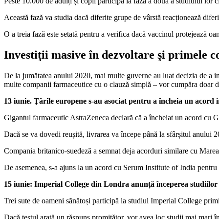
Peste 10.000 de adulți și copii participă la faza a doua a studiului lor c
Această fază va studia dacă diferite grupe de vârstă reacționează diferi
O a treia fază este setată pentru a verifica dacă vaccinul protejează o
Investiţii masive în dezvoltare şi primele 
De la jumătatea anului 2020, mai multe guverne au luat decizia de a in
multe companii farmaceutice cu o clauză simplă – vor cumpăra doar dac
13 iunie. Ţările europene s-au asociat pentru a încheia un acord
Gigantul farmaceutic AstraZeneca declară că a încheiat un acord cu Ge
Dacă se va dovedi reușită, livrarea va începe până la sfârșitul anului 
Compania britanico-suedeză a semnat deja acorduri similare cu Marea B
De asemenea, s-a ajuns la un acord cu Serum Institute of India pentru 
15 iunie: Imperial College din Londra anunță începerea studiilor
Trei sute de oameni sănătoși participă la studiul Imperial College pri
Dacă testul arată un răspuns promițător, vor avea loc studii mai mari î