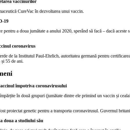
etarea vaccinurilor
maceutică CureVac în dezvoltarea unui vaccin.
ID-19
e pentru a doua jumătate a anului 2020, sperând să facă – dacă aceste st
accinul coronavirus
de la Institutul Paul-Ehrlich, autoritatea germană pentru certificarea v
 și 55 de ani.
ameni
vaccinul împotriva coronavirusului
țite în două grupuri (jumătate dintre ele primind un vaccin și cealaltă
fost proiectat genetic pentru a transporta coronavirusul. Guvernul brita
 a doua a studiului său