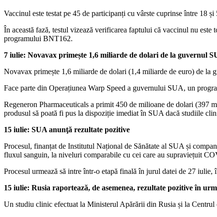
Vaccinul este testat pe 45 de participanți cu vârste cuprinse între 18 ș
În această fază, testul vizează verificarea faptului că vaccinul nu este t
programului BNT162.
7 iulie: Novavax primește 1,6 miliarde de dolari de la guvernul 
Novavax primește 1,6 miliarde de dolari (1,4 miliarde de euro) de la 
Face parte din Operațiunea Warp Speed ​​a guvernului SUA, un program
Regeneron Pharmaceuticals a primit 450 de milioane de dolari (397 mil
produsul să poată fi pus la dispoziție imediat în SUA dacă studiile clin
15 iulie: SUA anunţă rezultate pozitive
Procesul, finanțat de Institutul Național de Sănătate al SUA și compani
fluxul sanguin, la niveluri comparabile cu cei care au supraviețuit C
Procesul urmează să intre într-o etapă finală în jurul datei de 27 iulie,
15 iulie: Rusia raportează, de asemenea, rezultate pozitive în ur
Un studiu clinic efectuat la Ministerul Apărării din Rusia și la Centr