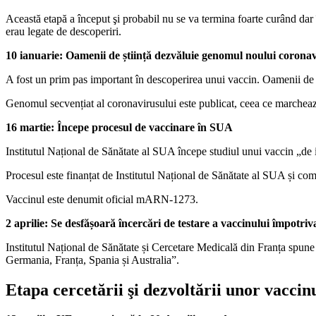
Această etapă a început şi probabil nu se va termina foarte curând dar î
erau legate de descoperiri.
10 ianuarie: Oamenii de știință dezvăluie genomul noului corona
A fost un prim pas important în descoperirea unui vaccin.
Oamenii de ș
Genomul secvențiat al coronavirusului este publicat, ceea ce marchează
16 martie: Începe procesul de vaccinare în SUA
Institutul Național de Sănătate al SUA începe studiul unui vaccin „de i
Procesul este finanțat de Institutul Național de Sănătate al SUA și c
Vaccinul este denumit oficial mARN-1273.
2 aprilie: Se desfășoară încercări de testare a vaccinului împotri
Institutul Național de Sănătate și Cercetare Medicală din Franța spune
Germania, Franța, Spania și Australia”.
Etapa cercetării şi dezvoltării unor vacci