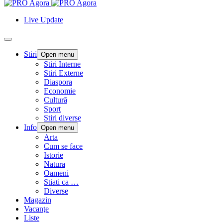
Live Update
Stiri
Open menu
Stiri Interne
Stiri Externe
Diaspora
Economie
Cultură
Sport
Stiri diverse
Info
Open menu
Arta
Cum se face
Istorie
Natura
Oameni
Stiati ca …
Diverse
Magazin
Vacanţe
Liste