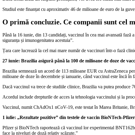
Studiul este finanțat cu aproximativ 46 de milioane de euro de la guver
O primă concluzie. Ce companii sunt cel m
Până la 16 iunie, din 13 candidați, vaccinul în cea mai avansată fază
siguranța și imunogenitatea acestuia”.
Țara care lucrează la cel mai mare număr de vaccinuri într-o fază cl
27 iunie: Brazilia asigură până la 100 de milioane de doze de vacc
Brazilia semnează un acord de 113 milioane EUR cu AstraZeneca pentru 
milioane de doze în decembrie și ianuarie, când vaccinul este încă în f
Dacă vaccinul va trece de studiile clinice, Brazilia va putea produce 
Acordul include drepturile de acces la tehnologia vaccinului și la proce
Vaccinul, numit ChAdOx1 nCoV-19, este testat în Marea Britanie, Braz
1 iulie: „Rezultate pozitive” din testele de vaccin BioNTech-Pfizer
Pfizer și BioNTech raportează că vaccinul lor experimental BNT162b1 „e
face la niveluri de doză relativ scăzute.”