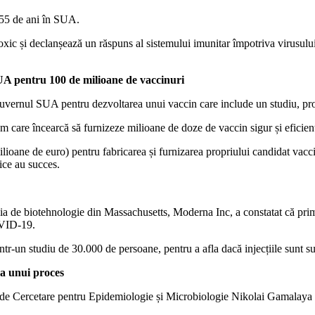
i 55 de ani în SUA.
oxic și declanșează un răspuns al sistemului imunitar împotriva virusului. 
SUA pentru 100 de milioane de vaccinuri
guvernul SUA pentru dezvoltarea unui vaccin care include un studiu, pro
 care încearcă să furnizeze milioane de doze de vaccin sigur și eficie
ioane de euro) pentru fabricarea și furnizarea propriului candidat vacc
ice au succes.
a de biotehnologie din Massachusetts, Moderna Inc, a constatat că primii 
OVID-19.
 într-un studiu de 30.000 de persoane, pentru a afla dacă injecțiile sunt 
ma unui proces
ul de Cercetare pentru Epidemiologie și Microbiologie Nikolai Gamalaya a