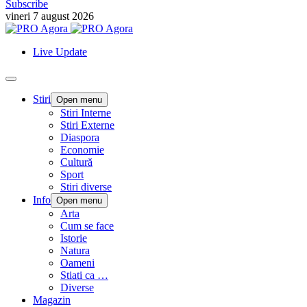
Subscribe
vineri 7 august 2026
Live Update
Stiri
Open menu
Stiri Interne
Stiri Externe
Diaspora
Economie
Cultură
Sport
Stiri diverse
Info
Open menu
Arta
Cum se face
Istorie
Natura
Oameni
Stiati ca …
Diverse
Magazin