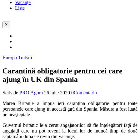
Vacanţe
Liste
X
Europa
Turism
Carantină obligatorie pentru cei care
ajung în UK din Spania
Scris de
PRO Agora
26 iulie 2020
0Comentariu
Marea Britanie a impus ieri carantina obligatorie pentru toate
persoanele care ajung în această ţară din Spania. Măsura a fost luată
pe neaşteptate.
Guvernul britanic le-a cerut angajatorilor să fie înţelegători faţă de
angajaţii care nu pot reveni la locul lor de muncă timp de două
săptămâni după ce revin din vacanţe.