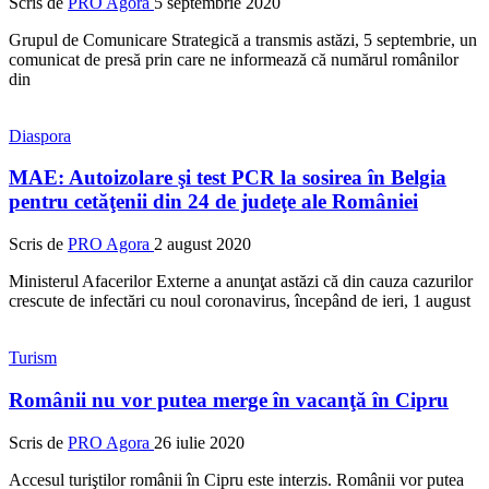
Scris de
PRO Agora
5 septembrie 2020
Grupul de Comunicare Strategică a transmis astăzi, 5 septembrie, un
comunicat de presă prin care ne informează că numărul românilor
din
Diaspora
MAE: Autoizolare şi test PCR la sosirea în Belgia
pentru cetăţenii din 24 de judeţe ale României
Scris de
PRO Agora
2 august 2020
Ministerul Afacerilor Externe a anunţat astăzi că din cauza cazurilor
crescute de infectări cu noul coronavirus, începând de ieri, 1 august
Turism
Românii nu vor putea merge în vacanţă în Cipru
Scris de
PRO Agora
26 iulie 2020
Accesul turiştilor românii în Cipru este interzis. Românii vor putea