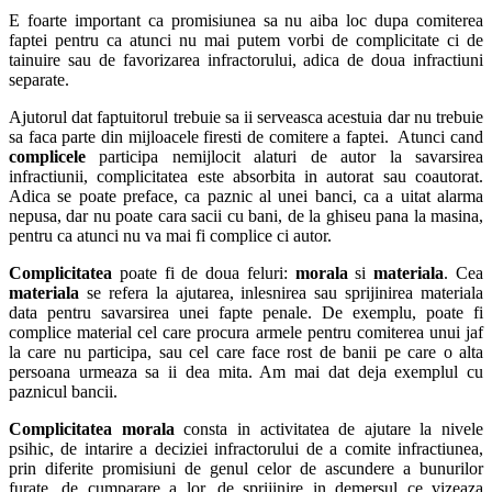
E foarte important ca promisiunea sa nu aiba loc dupa comiterea
faptei pentru ca atunci nu mai putem vorbi de complicitate ci de
tainuire sau de favorizarea infractorului, adica de doua infractiuni
separate.
Ajutorul dat faptuitorul trebuie sa ii serveasca acestuia dar nu trebuie
sa faca parte din mijloacele firesti de comitere a faptei. Atunci cand
complicele
participa nemijlocit alaturi de autor la savarsirea
infractiunii, complicitatea este absorbita in autorat sau coautorat.
Adica se poate preface, ca paznic al unei banci, ca a uitat alarma
nepusa, dar nu poate cara sacii cu bani, de la ghiseu pana la masina,
pentru ca atunci nu va mai fi complice ci autor.
Complicitatea
poate fi de doua feluri:
morala
si
materiala
. Cea
materiala
se refera la ajutarea, inlesnirea sau sprijinirea materiala
data pentru savarsirea unei fapte penale. De exemplu, poate fi
complice material cel care procura armele pentru comiterea unui jaf
la care nu participa, sau cel care face rost de banii pe care o alta
persoana urmeaza sa ii dea mita. Am mai dat deja exemplul cu
paznicul bancii.
Complicitatea morala
consta in activitatea de ajutare la nivele
psihic, de intarire a deciziei infractorului de a comite infractiunea,
prin diferite promisiuni de genul celor de ascundere a bunurilor
furate, de cumparare a lor, de sprijinire in demersul ce vizeaza