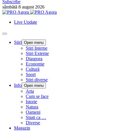
Subscribe
sâmbătă 8 august 2026
Live Update
Stiri
Open menu
Stiri Interne
Stiri Externe
Diaspora
Economie
Cultură
Sport
Stiri diverse
Info
Open menu
Arta
Cum se face
Istorie
Natura
Oameni
Stiati ca …
Diverse
Magazin