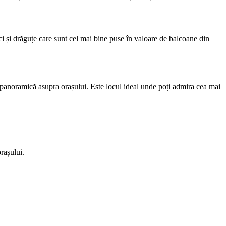
 mici și drăguțe care sunt cel mai bine puse în valoare de balcoane din
te panoramică asupra orașului. Este locul ideal unde poți admira cea mai
rașului.