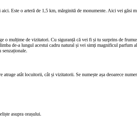
ci aici. Este o arteră de 1,5 km, mărginită de monumente. Aici vei găsi m
rage o mulțime de vizitatori. Cu siguranță că vei fi și tu surprins de fru
 plimba de-a lungul acestui cadru natural și vei simți magnificul parfum a
u senzaționale.
e atrage atât locuitorii, cât și vizitatorii. Se numește așa deoarece numer
eliște asupra orașului.