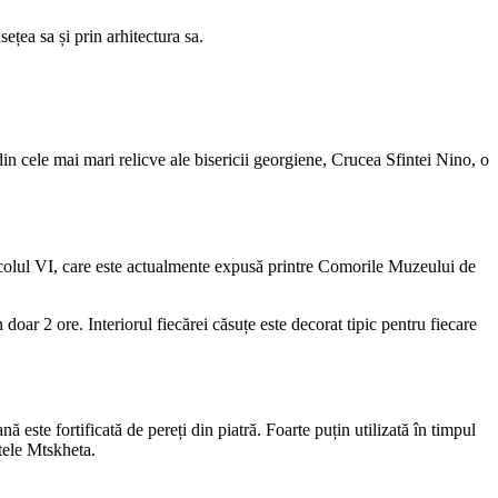
ețea sa și prin arhitectura sa.
in cele mai mari relicve ale bisericii georgiene, Crucea Sfintei Nino, o
secolul VI, care este actualmente expusă printre Comorile Muzeului de
 doar 2 ore. Interiorul fiecărei căsuțe este decorat tipic pentru fiecare
 este fortificată de pereți din piatră. Foarte puțin utilizată în timpul
tele Mtskheta.