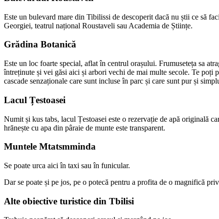
Este un bulevard mare din Tibilissi de descoperit dacă nu știi ce să fa
Georgiei, teatrul național Roustaveli sau Academia de Științe.
Grădina Botanică
Este un loc foarte special, aflat în centrul orașului. Frumuseteța sa at
întreținute și vei găsi aici și arbori vechi de mai multe secole. Te poți
cascade senzaționale care sunt incluse în parc și care sunt pur și simpl
Lacul Țestoasei
Numit și kus tabs, lacul Țestoasei este o rezervație de apă originală car
hrănește cu apa din pâraie de munte este transparent.
Muntele Mtatsmminda
Se poate urca aici în taxi sau în funicular.
Dar se poate și pe jos, pe o potecă pentru a profita de o magnifică priv
Alte obiective turistice din Tbilisi