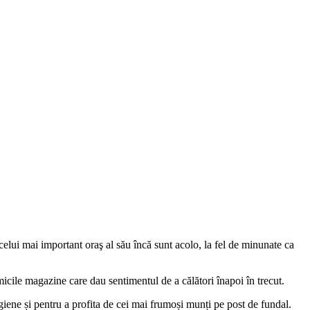
e celui mai important oraş al său încă sunt acolo, la fel de minunate ca
micile magazine care dau sentimentul de a călători înapoi în trecut.
rgiene și pentru a profita de cei mai frumoși munți pe post de fundal.