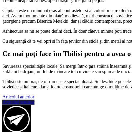
Trebuie neapărat să descoperi orașul și mergând pe jos.
Capitala este un minunat oraș al contrastelor și al culorilor care oferă
aici. Avem monumente din piatră medievală, mari construcții sovietice, dar
georgiene precum Biserica Metekhi, dar și clădiri contemporane, precu
Arhitectura sa nu se poate defini deci. În doar câteva minute poți trece
Cu siguranță că te vei opri și în fața țevilor din sticlă și din metal al n
Ce mai poţi face îm Tbilisi pentru a avea o
Savurează specialitățile locale. Să mergi într-o țară străină înseamnă și
kakliani badrijani, un fel de mâncare tot cu vinete sau spuma de nuci.
Tbilisi este un oraș de o frumusețe spectaculoasă. Se deschide pe cele d
sovietice și italiene, dar și foarte cosmopolit care atrage o mulțime de v
Articolul anterior
Articolul următor