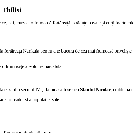
 Tbilisi
storice, bai, muzee, o frumoasă fortăreață, străduțe pavate și curți foarte
s, la fortăreața Narikala pentru a te bucura de cea mai frumoasă priveliș
de o frumusețe absolut remarcabilă.
datează din secolul IV și faimoasa
biserică Sfântul Nicolae
, emblema o
rea orașului și a populației sale.
ai frumoase biserici din oraș.