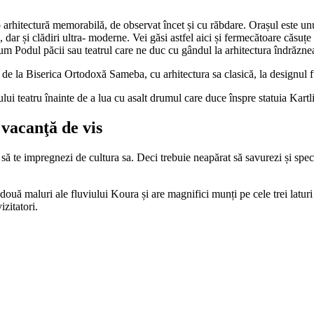
 o arhitectură memorabilă, de observat încet și cu răbdare. Orașul este un
 și clădiri ultra- moderne. Vei găsi astfel aici și fermecătoare căsuțe car
m Podul păcii sau teatrul care ne duc cu gândul la arhitectura îndrăznea
 de la Biserica Ortodoxă Sameba, cu arhitectura sa clasică, la designul fu
oului teatru înainte de a lua cu asalt drumul care duce înspre statuia Kartli
 vacanţă de vis
 să te impregnezi de cultura sa. Deci trebuie neapărat să savurezi și specia
ouă maluri ale fluviului Koura și are magnifici munți pe cele trei laturi 
izitatori.