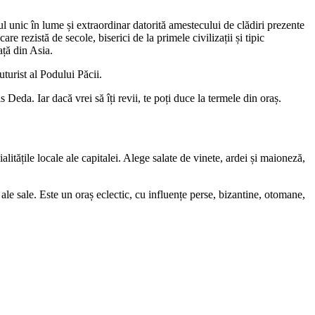
ul unic în lume și extraordinar datorită amestecului de clădiri prezente
e rezistă de secole, biserici de la primele civilizații și tipic
ță din Asia.
turist al Podului Păcii.
s Deda. Iar dacă vrei să îți revii, te poți duce la termele din oraș.
litățile locale ale capitalei. Alege salate de vinete, ardei și maioneză,
ale sale. Este un oraș eclectic, cu influențe perse, bizantine, otomane,