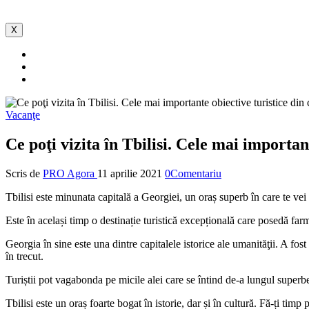
X
Vacanţe
Ce poţi vizita în Tbilisi. Cele mai importan
Scris de
PRO Agora
11 aprilie 2021
0Comentariu
Tbilisi este minunata capitală a Georgiei, un oraș superb în care te vei s
Este în același timp o destinație turistică excepțională care posedă far
Georgia în sine este una dintre capitalele istorice ale umanităţii. A fost
în trecut.
Turiștii pot vagabonda pe micile alei care se întind de-a lungul superbe
Tbilisi este un oraș foarte bogat în istorie, dar și în cultură. Fă-ți t