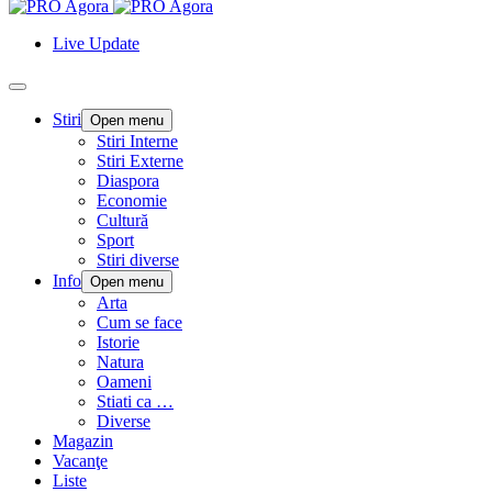
Live Update
Stiri
Open menu
Stiri Interne
Stiri Externe
Diaspora
Economie
Cultură
Sport
Stiri diverse
Info
Open menu
Arta
Cum se face
Istorie
Natura
Oameni
Stiati ca …
Diverse
Magazin
Vacanţe
Liste