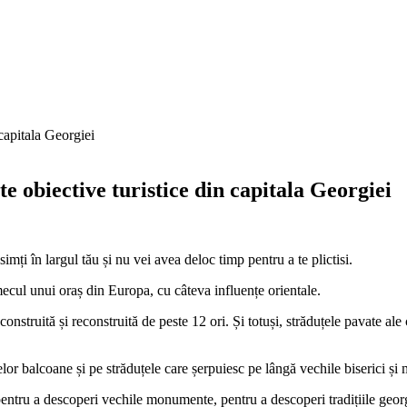
te obiective turistice din capitala Georgiei
imți în largul tău și nu vei avea deloc timp pentru a te plictisi.
mecul unui oraș din Europa, cu câteva influențe orientale.
 construită și reconstruită de peste 12 ori. Și totuși, străduțele pavate al
lor balcoane și pe străduțele care șerpuiesc pe lângă vechile biserici și 
imp pentru a descoperi vechile monumente, pentru a descoperi tradițiile geo