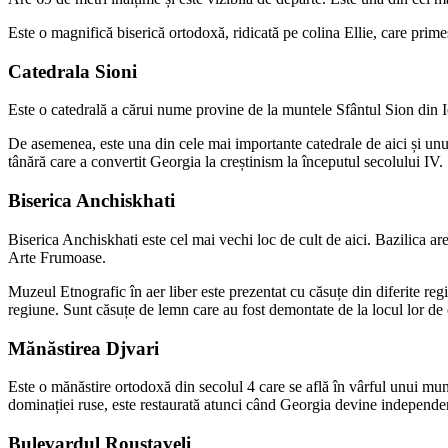
Este o magnifică biserică ortodoxă, ridicată pe colina Ellie, care primeș
Catedrala Sioni
Este o catedrală a cărui nume provine de la muntele Sfântul Sion din I
De asemenea, este una din cele mai importante catedrale de aici și unul
tânără care a convertit Georgia la creștinism la începutul secolului IV.
Biserica Anchiskhati
Biserica Anchiskhati este cel mai vechi loc de cult de aici. Bazilica 
Arte Frumoase.
Muzeul Etnografic în aer liber este prezentat cu căsuțe din diferite regiu
regiune. Sunt căsuțe de lemn care au fost demontate de la locul lor de o
Mănăstirea Djvari
Este o mănăstire ortodoxă din secolul 4 care se află în vârful unui munte
dominației ruse, este restaurată atunci când Georgia devine independe
Bulevardul Roustaveli