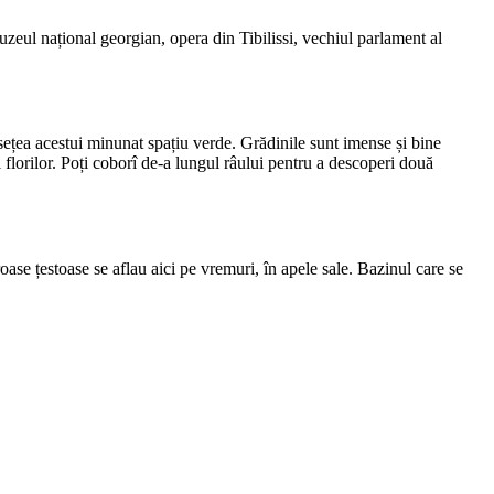
uzeul național georgian, opera din Tibilissi, vechiul parlament al
musețea acestui minunat spațiu verde. Grădinile sunt imense și bine
l florilor. Poți coborî de-a lungul râului pentru a descoperi două
oase țestoase se aflau aici pe vremuri, în apele sale. Bazinul care se