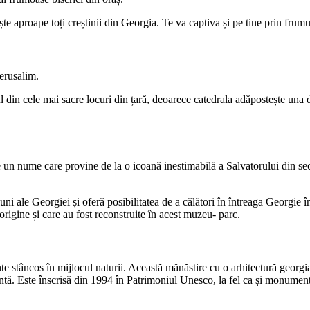
te aproape toți creștinii din Georgia. Te va captiva și pe tine prin frumus
erusalim.
 din cele mai sacre locuri din țară, deoarece catedrala adăpostește una d
are un nume care provine de la o icoană inestimabilă a Salvatorului din 
ni ale Georgiei și oferă posibilitatea de a călători în întreaga Georgie în
rigine și care au fost reconstruite în acest muzeu- parc.
 stâncos în mijlocul naturii. Această mănăstire cu o arhitectură georgiană
ntă. Este înscrisă din 1994 în Patrimoniul Unesco, la fel ca și monumen