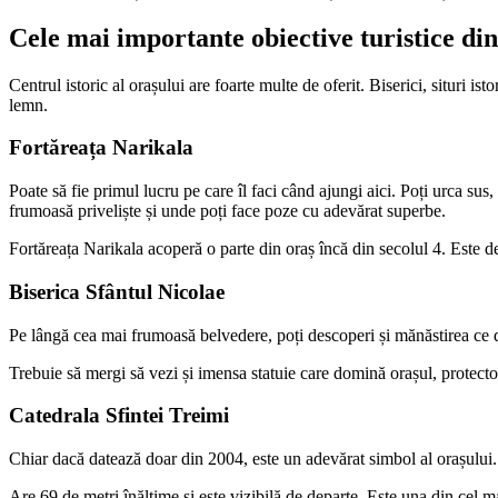
Cele mai importante obiective turistice din
Centrul istoric al orașului are foarte multe de oferit. Biserici, situri i
lemn.
Fortăreața Narikala
Poate să fie primul lucru pe care îl faci când ajungi aici. Poți urca su
frumoasă priveliște și unde poți face poze cu adevărat superbe.
Fortăreața Narikala acoperă o parte din oraș încă din secolul 4. Este 
Biserica Sfântul Nicolae
Pe lângă cea mai frumoasă belvedere, poți descoperi și mănăstirea ce 
Trebuie să mergi să vezi și imensa statuie care domină orașul, protectoa
Catedrala Sfintei Treimi
Chiar dacă datează doar din 2004, este un adevărat simbol al orașului.
Are 69 de metri înălțime și este vizibilă de departe. Este una din cel m