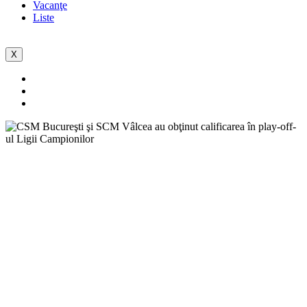
Vacanţe
Liste
X