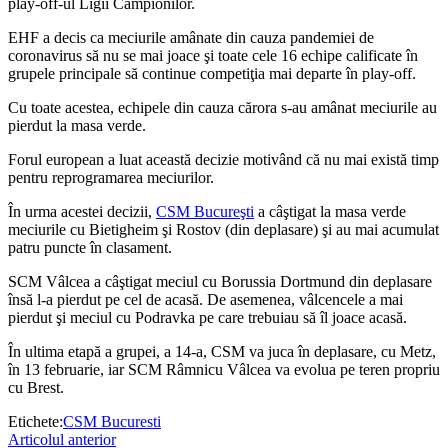
play-off-ul Ligii Campionilor.
EHF a decis ca meciurile amânate din cauza pandemiei de
coronavirus să nu se mai joace şi toate cele 16 echipe calificate în
grupele principale să continue competiţia mai departe în play-off.
Cu toate acestea, echipele din cauza cărora s-au amânat meciurile au
pierdut la masa verde.
Forul european a luat această decizie motivând că nu mai există timp
pentru reprogramarea meciurilor.
În urma acestei decizii,
CSM Bucureşti
a câştigat la masa verde
meciurile cu Bietigheim şi Rostov (din deplasare) şi au mai acumulat
patru puncte în clasament.
SCM Vâlcea a câştigat meciul cu Borussia Dortmund din deplasare
însă l-a pierdut pe cel de acasă. De asemenea, vâlcencele a mai
pierdut şi meciul cu Podravka pe care trebuiau să îl joace acasă.
În ultima etapă a grupei, a 14-a, CSM va juca în deplasare, cu Metz,
în 13 februarie, iar SCM Râmnicu Vâlcea va evolua pe teren propriu
cu Brest.
Etichete:
CSM Bucuresti
Articolul anterior