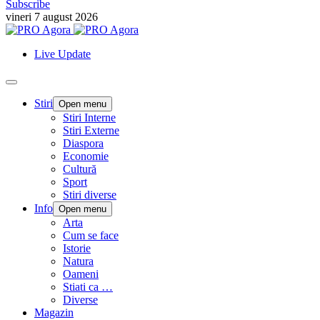
Subscribe
vineri 7 august 2026
Live Update
Stiri
Open menu
Stiri Interne
Stiri Externe
Diaspora
Economie
Cultură
Sport
Stiri diverse
Info
Open menu
Arta
Cum se face
Istorie
Natura
Oameni
Stiati ca …
Diverse
Magazin