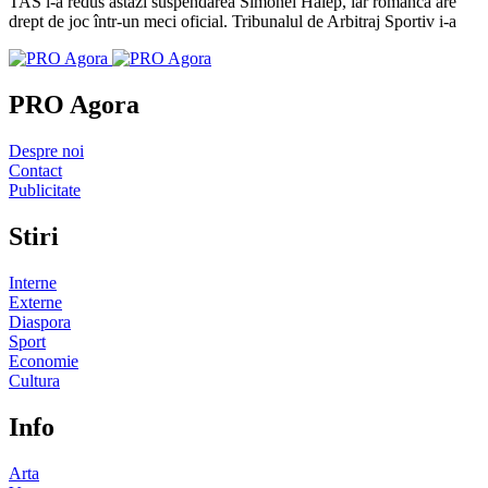
TAS i-a redus astazi suspendarea Simonei Halep, iar românca are
drept de joc într-un meci oficial. Tribunalul de Arbitraj Sportiv i-a
PRO Agora
Despre noi
Contact
Publicitate
Stiri
Interne
Externe
Diaspora
Sport
Economie
Cultura
Info
Arta