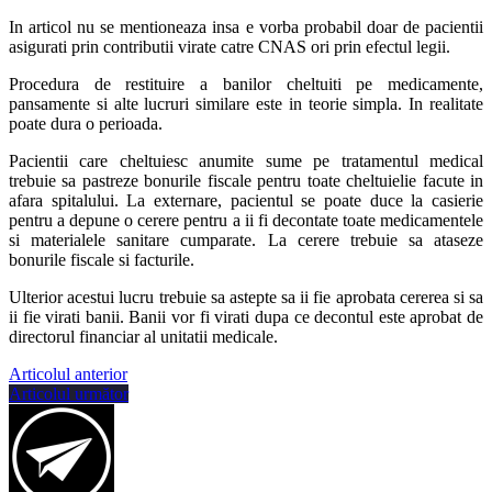
In articol nu se mentioneaza insa e vorba probabil doar de pacientii
asigurati prin contributii virate catre CNAS ori prin efectul legii.
Procedura de restituire a banilor cheltuiti pe medicamente,
pansamente si alte lucruri similare este in teorie simpla. In realitate
poate dura o perioada.
Pacientii care cheltuiesc anumite sume pe tratamentul medical
trebuie sa pastreze bonurile fiscale pentru toate cheltuielie facute in
afara spitalului. La externare, pacientul se poate duce la casierie
pentru a depune o cerere pentru a ii fi decontate toate medicamentele
si materialele sanitare cumparate. La cerere trebuie sa ataseze
bonurile fiscale si facturile.
Ulterior acestui lucru trebuie sa astepte sa ii fie aprobata cererea si sa
ii fie virati banii. Banii vor fi virati dupa ce decontul este aprobat de
directorul financiar al unitatii medicale.
Articolul anterior
Articolul următor