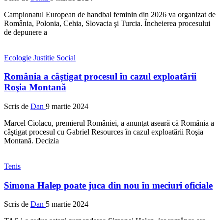
Campionatul European de handbal feminin din 2026 va organizat de
România, Polonia, Cehia, Slovacia şi Turcia. Încheierea procesului
de depunere a
Ecologie
Justitie
Social
România a câştigat procesul în cazul exploatării
Roşia Montană
Scris de
Dan
9 martie 2024
Marcel Ciolacu, premierul României, a anunţat aseară că România a
câştigat procesul cu Gabriel Resources în cazul exploatării Roşia
Montană. Decizia
Tenis
Simona Halep poate juca din nou în meciuri oficiale
Scris de
Dan
5 martie 2024