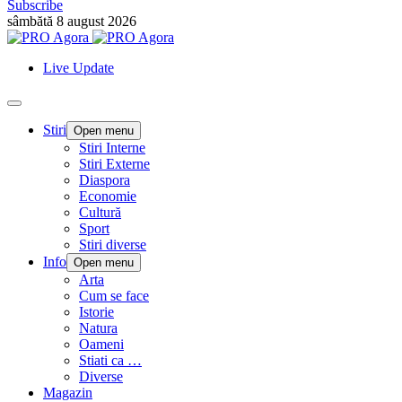
Subscribe
sâmbătă 8 august 2026
Live Update
Stiri
Open menu
Stiri Interne
Stiri Externe
Diaspora
Economie
Cultură
Sport
Stiri diverse
Info
Open menu
Arta
Cum se face
Istorie
Natura
Oameni
Stiati ca …
Diverse
Magazin