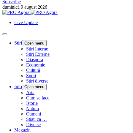
Subscribe
duminică 9 august 2026
Live Update
Stiri
Open menu
Stiri Interne
Stiri Externe
Diaspora
Economie
Cultură
Sport
Stiri diverse
Info
Open menu
Arta
Cum se face
Istorie
Natura
Oameni
Stiati ca …
Diverse
Magazin