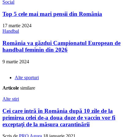
Social
Top 5 cele mai mari pensii din România
17 martie 2024
Handbal
România va găzdui Campionatul European de
handbal feminin din 2026
9 martie 2024
Alte sporturi
Articole
similare
Alte stiri
Cei care intră în România după 10 zile de la
primirea celei de-a doua doze de vaccin vor fi
exceptaţi de la măsura carantinării
Scris de
PRO Agora
18 ianuarie 2021