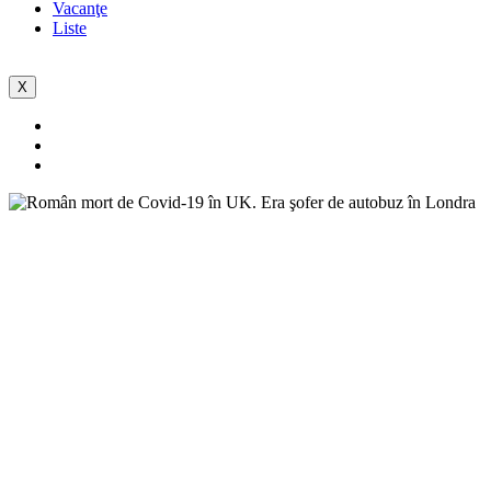
Vacanţe
Liste
X