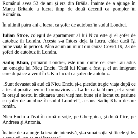
Românul avea 52 de ani şi era din Brăila. Înainte de a ajunge în
Marea Britanie a lucrat timp de două decenii ca pompier în
România.
În ultimii patru ani a lucrat ca şofer de autobuz în sudul Londrei.
Iulian Stroe
, colegul de apartament al lui Nicu este şi el şofer de
autobuz în Londra. Acesta s-a întors deja la lucru, chiar dacă îşi
pune viaţa în pericol. Până acum au murit din cauza Covid-19, 23 de
şoferi de autobuz în Londra.
Sadiq Khan
, primarul Londrei, este unul dintre cei care i-au adus
un omagiu lui Nicu Enciu. Tatăl lui Khan a fost şi el un imigrant
care după ce a venit în UK a lucrat ca şofer de autobuz.
„Sunt devastat să aud că Nicu Enciu și-a pierdut tragic viața după ce
a testat pozitiv pentru Coronavirus … La fel ca tatăl meu, el a venit
în orașul nostru în căutarea unei vieți mai bune și a lucrat cu pasiune
ca șofer de autobuz în sudul Londrei”, a spus Sadiq Khan despre
român.
Nicu Enciu a lăsat în urmă o soţie, pe Gherghina, şi două fiice, pe
Andreea şi Antonia.
Înainte de a ajunge la terapie intensivă, şi-a sunat soţia şi fiicele şi le-