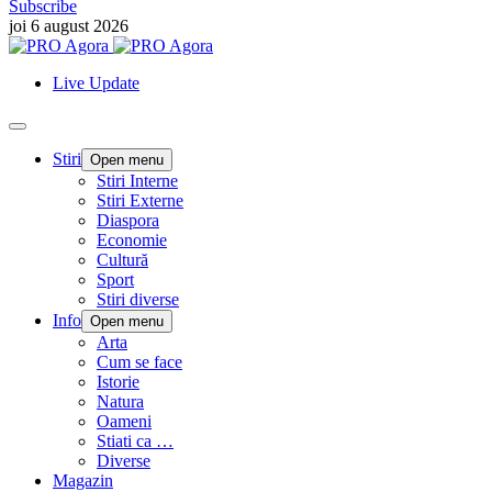
Subscribe
joi 6 august 2026
Live Update
Stiri
Open menu
Stiri Interne
Stiri Externe
Diaspora
Economie
Cultură
Sport
Stiri diverse
Info
Open menu
Arta
Cum se face
Istorie
Natura
Oameni
Stiati ca …
Diverse
Magazin