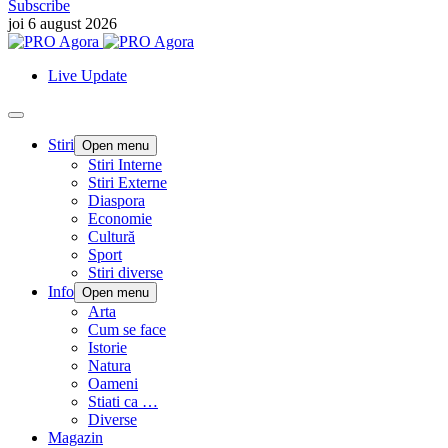
Subscribe
joi 6 august 2026
Live Update
Stiri
Open menu
Stiri Interne
Stiri Externe
Diaspora
Economie
Cultură
Sport
Stiri diverse
Info
Open menu
Arta
Cum se face
Istorie
Natura
Oameni
Stiati ca …
Diverse
Magazin