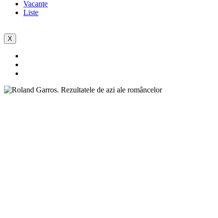
Vacanţe
Liste
X