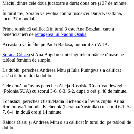
Meciul dintre cele două jucătoare a durat două ore şi 37 de minute.
În turul trei, Sorana va evolua contra rusoaicei Daria Kasatkina,
locul 37 mondial.
Prima româncă calificată în turul 3 este Ana Bogdan, care a
beneficiat ieri de
retragerea lui Naomi Osaka
.
Aceasta o va întâlni pe Paula Badosa, numărul 35 WTA.
Sorana Cîrstea
şi Ana Bogdan sunt singurele românce rămase pe
tabloul feminin de simplu.
La dublu, perechea Andreea Mitu şi Iulia Putinţeva s-a calificat
astăzi în turul doi la dublu.
Cele două au învins perechea Alicja Rosolska/Coco Vandeweghe
(Polonia/SUA) cu scorul 3-6, 6-3, 6-2, după o oră şi 48 de minute.
Tot astăzi, perechea Olaru/Nadia Kichenok a învins cuplul Arina
Rodionova/Liudmila Kichenok (Ucraina/Australia) cu scorul 6-1, 5-
7, 6-4, în două ore şi 14 minute.
Raluca Olaru şi Andreea Mitu s-au calificat în turul doi pe tabloul de
dublu.